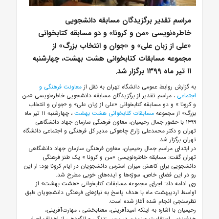
مراسم تقدیر برگزیدگان مسابقه دانشجویی
خاطره‌نویسی «من و کرونا» و دو مسابقه کتابخوانی
«علی از زبان علی» و «جوان و انتخاب بزرگ» از
مجموعه مسابقات کتابخوانی هشت بهشت، چهارشنبه
۱۱ تیر ماه ۱۳۹۹ برگزار شد.
به گزارش روابط عمومی دانشگاه تهران به نقل از
معاونت فرهنگی و
اجتماعی
، مراسم تقدیر از برگزیدگان مسابقه دانشجویی خاطره‌نویسی «من
و
کرونا
» و دو مسابقه کتابخوانی «علی از زبان علی» و «جوان و انتخاب
بزرگ» از مجموعه
مسابقات کتابخوانی هشت بهشت
، چهارشنبه ۱۱ تیر ماه
۱۳۹۹ با حضور جمال رحیمیان، معاون فرهنگی سازمان جهاد دانشگاهی
تهران و دکتر محمدعلی زارع
چاهوکی
مدیر کل فرهنگی و اجتماعی دانشگاه
تهران برگزار شد.
در ابتدای مراسم جمال رحیمیان، معاون فرهنگی سازمان جهاد دانشگاهی
تهران گفت: مسابقه خاطره‌نویسی «من و
کرونا
» یک طنز فرهنگی
دانشجویی برای کاهش میزان استرس دانشجویان در ایام
کرونا
بود؛ از این
رو در این فضای خاص، سوژه‌ها و ایده‌های خوبی مطرح شد.
وی ادامه داد: اجرای مجموعه مسابقات کتابخوانی «هشت بهشت» از
اواسط اردیبهشت ماه با هدف پاسخ به نیازهای فرهنگی دانشجویان طبق
نظرسنجی انجام شده آغاز شده است.
رحیمیان با اشاره به اینکه امیدآفرینی،
معنابخشی
، مهارت‌آفرینی،
هدفمندی، استقامت ورزیدن در مسیر زندگی و الگودهی از اهداف اجرای