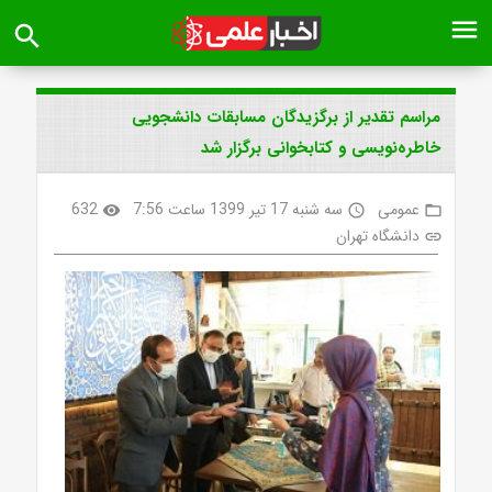
menu
search
مراسم تقدیر از برگزیدگان مسابقات دانشجویی
خاطره‌نویسی و کتابخوانی برگزار شد
عمومی
سه شنبه 17 تیر 1399 ساعت 7:56
632
visibility
access_time
folder_open
دانشگاه تهران
link