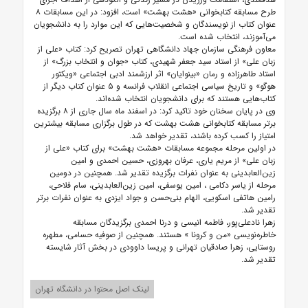
طرح مسابقه کتابخوانی «هشت بهشت» است، افزود: در این مسابقات ۸
عنوان کتاب از نویسندگان و شخصیت‌هایی که این موارد را به دانشجویان
می‌آموزند، انتخاب شده است.
معاون فرهنگی سازمان جهاد دانشگاهی تهران تصریح کرد: کتاب «علی از
زبان علی» از استاد سید جعفر شهیدی، کتاب «جوان و انتخاب بزرگ» از
استاد طاهرزاده و رمان «بینوایان» اثر ارزشمند ادبی اجتماعی «ویکتور
هوگو» و تاریخ سیاسی اجتماعی انقلاب فرانسه و ۵ عنوان کتاب دیگر از
کتاب‌هایی هستند که برای دانشجویان انتخاب شده‌اند.
وی در پایان سخنان خود تاکید کرد: در اسفند ماه سال جاری از ۸ برگزیده
برتر مسابقه کتابخوانی هشت بهشت که در طول برگزاری مسابقه بیشترین
امتیاز را کسب کرده باشند، تقدیر خواهد شد.
در اولین مرحله مجموعه مسابقات «هشت بهشت» برای کتاب «علی از
زبان علی» از مریم یاری، عرفان بهروزی، حسین احمدی و امین
زین‌العابدینی به عنوان نفرات برگزیده تقدیر شد. همچنین در دومین
مرحله از یاسر
دکامی
، امین یوسفی، امین زین‌العابدینی، سام فلاحی،
رامین هاتفی اسکویی، الهام
بنی‌حسن
و جواد ایزدی به عنوان نفرات برتر
تقدیر شد.
زهرا نادعلی‌پور، فاطمه انیسی و درنا احمدی برگزیدگان مسابقه
خاطره‌نویسی «من و
کرونا
» هستند. همچنین از صوفیه حسامی، مطهره
روستایی، زهرا صادقیان تهرانی و پریسا داوودی در بخش آثار شایسته
تقدیر شد.
لینک اصل محتوا در دانشگاه تهران