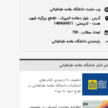
وب سایت دانشگاه علامه طباطبائی
langu
آدرس : بلوار دهکده المپیک - تقاطع بزرگراه شهید
locatio
همت - کدپستی : 1489684511
تعداد مطالب : 759
event_n
رتبه‌بندی دانشگاه علامه طباطبائی
keyboard_ar
یر اخبار دانشگاه علامه طباطبائی
تخفیف ۲۰ درصدی کتاب‌های
انتشارات دانشگاه علامه طباطبائی در
طرح «عید تا عید»
اطلاعیه معاونت آموزشی در خصوص