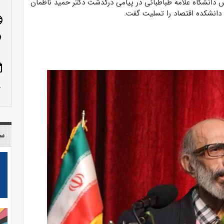
 دانشگاه علامه طباطبائی در پیامی درگذشت دکتر حمید ناظمان
انشکده اقتصاد را تسلیت گفت.
age
n_on
ote
row_up
سا