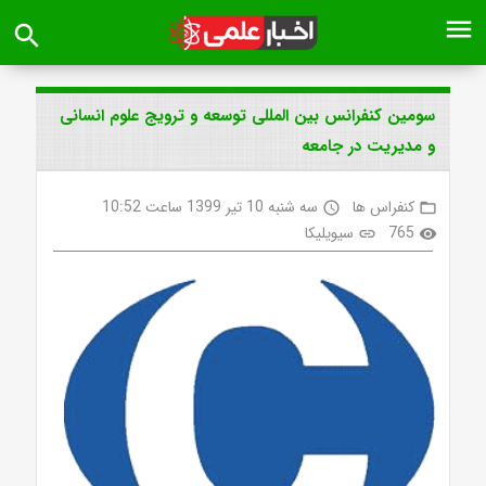
menu
search
سومین کنفرانس بین المللی توسعه و ترویج علوم انسانی
و مدیریت در جامعه
کنفراس ها
سه شنبه 10 تیر 1399 ساعت 10:52
access_time
folder_open
765
سیویلیکا
link
visibility