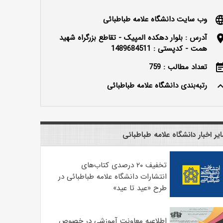
وب سایت دانشگاه علامه طباطبائی
langu
آدرس : بلوار دهکده المپیک - تقاطع بزرگراه شهید
locatio
همت - کدپستی : 1489684511
تعداد مطالب : 759
event_n
رتبه‌بندی دانشگاه علامه طباطبائی
keyboard_ar
یر اخبار دانشگاه علامه طباطبائی
تخفیف ۲۰ درصدی کتاب‌های
انتشارات دانشگاه علامه طباطبائی در
طرح «عید تا عید»
اطلاعیه معاونت آموزشی در خصوص