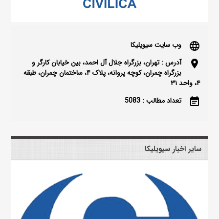
وب سایت سیویلیکا
language
آدرس : تهران، بزرگراه جلال آل احمد، بین خیابان کارگر و
location_on
بزرگراه چمران، کوچه پروانه، پلاک ۴، ساختمان چمران، طبقه
۴، واحد ۳۱
تعداد مطالب : 5083
event_note
سایر اخبار سیویلیکا