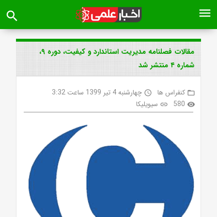
menu
search
مقالات فصلنامه مدیریت استاندارد و کیفیت، دوره ۹،
شماره ۴ منتشر شد
کنفراس ها
چهارشنبه 4 تیر 1399 ساعت 3:32
access_time
folder_open
580
سیویلیکا
link
visibility