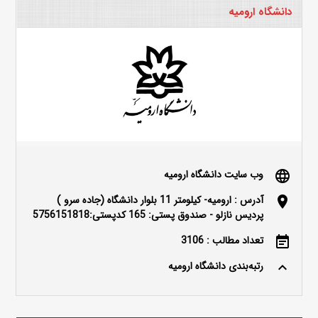
دانشگاه ارومیه
وب سایت دانشگاه ارومیه
language
آدرس : ارومیه- کیلومتر 11 بلوار دانشگاه (جاده سرو )
location_on
پردیس نازلو - صندوق پستی: 165 کدپستی:5756151818
تعداد مطالب : 3106
event_note
رتبه‌بندی دانشگاه ارومیه
keyboard_arrow_up