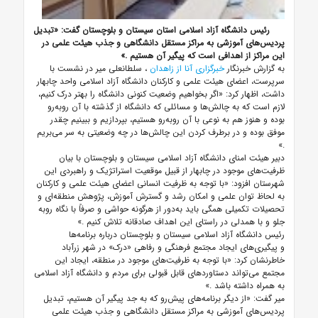
رئیس دانشگاه آزاد اسلامی استان سیستان و بلوچستان گفت: «تبدیل
پردیس‌های آموزشی به مراکز مستقل دانشگاهی و جذب هیئت علمی در
این مراکز از اهدافی است که پیگیر آن هستیم
.»
به گزارش خبرنگار
خبرگزاری آنا از زاهدان
،
سلطانعلی میر در نشست با
سرپرست، اعضای هیئت علمی و کارکنان دانشگاه آزاد اسلامی واحد چابهار
داشت، اظهار کرد: «اگر بخواهیم وضعیت کنونی دانشگاه را بهتر درک کنیم،
لازم است که به چالش‌ها و مسائلی که دانشگاه از گذشته با آن روبه‌رو
بوده و هنوز هم به نوعی با آن روبه‌رو هستیم، بپردازیم و ببینیم چقدر
موفق بوده و در برطرف کردن این چالش‌ها در چه وضعیتی به سر می‌بریم
.»
دبیر هیئت امنای دانشگاه آزاد اسلامی سیستان و بلوچستان با بیان
ظرفیت‌های موجود در چابهار از قبیل موقعیت استراتژیک و راهبردی این
شهرستان افزود: «با توجه به ظرفیت انسانی اعضای هیئت علمی و کارکنان
به لحاظ توان علمی و امکان رشد و گسترش آموزش، پژوهش منطقه‌ای و
تحصیلات تکمیلی همگی باید به‌دور از هرگونه حواشی و صرفاً با نگاه روبه
جلو و با همدلی در راستای این اهداف صادقانه تلاش کنیم
.»
رئیس دانشگاه آزاد اسلامی سیستان و بلوچستان درباره برنامه‌ها
و پیگیری‌های ایجاد مجتمع فرهنگی و رفاهی «درک» در شهر زرآباد
خاطرنشان کرد: «با توجه به ظرفیت‌های موجود در منطقه، ایجاد این
مجتمع می‌تواند دستاوردهای قابل قبولی برای مردم ‌و دانشگاه آزاد اسلامی
به همراه داشته باشد
.»
میر گفت: «از دیگر برنامه‌های پیش‌رو که به جد پیگیر آن هستیم، تبدیل
پردیس‌های آموزشی به مراکز مستقل دانشگاهی و جذب هیئت علمی