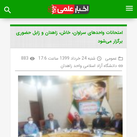
menu
search
امتحانات واحدهای سراوان، خاش، زاهدان و زابل حضوری
برگزار می‌شود
عمومی
شنبه 24 خرداد 1399 ساعت 17:6
883
visibility
access_time
folder_open
دانشگاه آزاد اسلامی واحد زاهدان
link