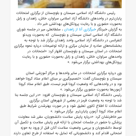
رئیس دانشگاه آزاد اسلامی سیستان و بلوچستان از برگزاری امتحانات
پایان‌ترم در واحد‌های دانشگاه آزاد اسلامی سراوان، خاش، زاهدان و زابل
به‌صورت حضوری و با رعایت پروتکل‌های بهداشتی خبر داد
.
به گزارش خبرنگار
خبرگزاری آنا از زاهدان
، سلطانعلی میر در جلسه شورای
دانشگاه آزاد اسلامی استان سیستان و بلوچستان
که به‌صورت ویدئو
کنفرانس در دانشگاه آزاد اسلامی واحد زاهدان برگزار شد با توجه به
بخشنامه‌های صادره از سازمان مرکزی و ارائه توضیحات درباره نحوه برگزاری
امتحانات در استان سیستان و بلوچستان اظهار کرد: «امتحانات در
واحد‌های سراوان، خاش، زاهدان و زابل به‌صورت حضوری و با رعایت
پروتکل‌های بهداشتی برگزار می‌شود
.»
وی درباره برگزاری امتحانات در سایر واحد‌ها و مراکز آموزشی استان
سیستان و بلوچستان گفت: «تصمیم‌گیری بر مبنای اعلام ستاد کرونا خواهد
بود و در واحد‌هایی که وضعیت کرونا قرمز نیست، طبق اعلام ستاد کرونا
آزمون‌ها به‌صورت حضوری برگزار می‌شود
.»
رئیس دانشگاه آزاد اسلامی سیستان و بلوچستان افزود: «در این جلسه بنا
شد با توجه به وضعیت قرمز در بعضی از شهرهای استان برگزاری
امتحانات تا اطلاع ثانوی تعلیق شود و در صورت بهترشدن شرایط طبق
اعلام ستاد کرونا آزمون پایان‌ترم برگزار می‌شود
.»
میر خاطرنشان کرد: «درباره پایش سلامت دانشجویان، مقرر شد معاونت
پزشکی با حضور در جلسات امتحان با ارائه فرم پایش سلامت و تکمیل آن
توسط دانشجویان و بررسی وضعیت سلامت آنان قبل از ورود به حوزه
امتحانی اقدام کند و دانشجویانی که تمایل به استفاده از طرح تعاون دارند