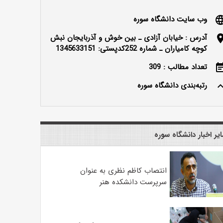
وب سایت دانشگاه سوره
langu
آدرس : خيابان آزادی ـ بين خوش و آذربايجان نبش
locatio
كوچه كامياران ـ شماره 252کدپستی: 1345633151
تعداد مطالب : 309
event_n
رتبه‌بندی دانشگاه سوره
keyboard_ar
یر اخبار دانشگاه سوره
انتصاب کاظم نظری به عنوان
سرپرست دانشکده هنر