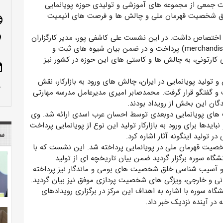
ت جمعی از مجموعه های آموزشی و تولیدی حوزه پویانمایی
 خلق شخصیت قهرمان ملی و چالش ها و فرصت های انیمیت
age
لاق اختصاص داشت. در این نشست علی کاشفی پور، مدیر کارگزاران
n_on
لایسنس برزویه، به تشریح اصول و مبانی بازارپردازی (merchandising) پرداخت و در ضمن بیان شیوه های ثبت و
ارتونی، به چالش ها و کاستی های این حوزه در کشور نیز
ote
ولید پویانمایی در ایران، چالش های ورود به بازارکار، نقش
row_up
 و گفتگو قرار گرفت. محمدصابر امیری مدیرعامل مدرسه مهارتی
گان این بخش از رویداد بودند.
 های پویانمایی دوبعدی توسط احسان عرب اسدی ارائه شد. وی
ایدها برای ورود به بازارکار تولید این نوع از پویانمایی پرداخت
سا
در تولید اینگونه آثار اشاره کرد.
شخصیت قهرمان ملی در پویانمایی پرداخته شد. این نشست که با
شگاه سوره برگزار گردید ضمن بیان تاریخچه ای از تولید
و آسیب شناسی خلق شخصیت های بومی و ماندگار نیز پرداخته
انی و خارجی، ویژگی های شخصیت پردازی موفق نیز بیان گردید.
ه سوره با اشاره به اهداف این مرکز در برگزاری رویدادهای
در آینده نزدیک خبر داد.