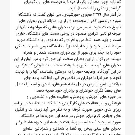
که باید چون معدنی بکر، از ذره ذره فرصت های آن، کیمیای
گرانقدر زندگی را استحصال کرد.
در آغاز سال ۱۳۹۹ هجری خورشیدی، می توان گفت که دانشگاه
سوره در مسیر گذر از مجموعه ای از بی سابقه ترین بحران های
تاریخ حیات خود به سر می برد؛ بحران هایی که مواجهه با آنها از
صِرف توانایی افرادی معدود در برخی سمت های دانشگاه، خارج
است و باید همه اشخاص و افرادی که به نوعی با دانشگاه سوره
مرتبط اند و خود را از خانواده بزرگ دانشگاه برمی شمرند، همگی
خود را به جدّ، برای عبور از این دوران سخت، همکار و همراه
ببینند؛ می توان از این بحران سخت نیز عبور کرد و می توان از این
بحران های غریب، سکوی پیشرفت ساخت، به شرطی که هرکس
در این آوردگاه، وظایف خود را به درستی بشناسد، آنها را با نهایت
تعهد و هم افزا با دیگران در نظمی فراگیر، ایفا کند و به جای
پراکندن یاس و ترس در دل بقیه همراهان، شادی و امید را به دل
های بعضاً نگران خواهران و برادران خود هدیه دهد.
در حوزه های آموزش، پژوهش، فعالیت های دانشجویی و
فرهنگی و نیز فعالیت های کارآفرینی دانشگاه، به لطف خدا برنامه
ریزی های خوبی صورت گرفته و به نظر می آید زمینه ها و انگیزه
های جهادی لازم برای جهش در همه این حوزه ها در دانشگاه
سوره به وجود آمده است؛ پیشرفت در همه این حوزه ها، علیرغم
بحران های عینی پیش رو، فقط با همدلی و همزبانی اعضای
خانواده سوره امکان-پذیر است؛ که اگر این مهم صورت پذیرد، نه