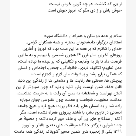
از دِی که گذشت هر چه گویی خوش نیست
خوش باش و ز دی مگو که امروز خوش است
سلام بر همه دوستان و همراهان دانشگاه سوره؛
استادان بزرگوار، دانشجویان محترم و همه همکاران گرامی.
خدای را شاکرم که بر همه ما این منت نهاد که نوروز و آغازین
روزهای آخرین سال قرن ۱۴ هجری شمسی را ببینیم و به ما این
فرصت داد تا باز به وظایف و تکالیفی که بر عهده ما نهاده است،
عمل نماییم؛ تکالیف فردی، خانوادگی، جمعی، اجتماعی و نسلی
که همگی برای رشد و پیشرفت مان لازم و لاجَرَم است؛
پیچش ها، سختی ها، رقابت ها و دشمنی ها از زندگی این دنیا،
قابل حذف شدن نیست ولی شاید و باید که چون سیاوش از این
آتش نهراسید و شجاعانه به میان آن رفت تا به حرمت عقلانیت،
عدالت، معنویت، شجاعت و همت، چون ققنوسی جوان دوباره
زاده شد و به آسمان های بلند ظفر پرید؛ هیچ فرد و هیچ جامعه
انسانی در تاریخ بشر، با شاهد پیروزی همراه نشده است، مگر
آنکه از سنگلاخ های بی آب و علف عبور کرده باشد؛ و معمولاً هر
چه دشواری بزرگتر، جایگاه موفقیت های بعدی بالاتر. و نوروز
۱۳۹۹ یکی از زنجیره های همین مسیر آشوبناک زندگی همه ماست