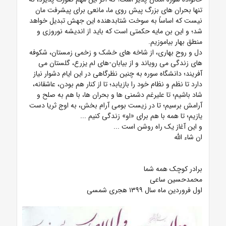
تنها بحران های بزرگ پیش روی ما، مانعی برای پیشرفت مان
نیست که اساساً به سوخت شتابدهنده این جهش تبدیل خواهد
شد؛ و این بن مایه حکمتی است که باید از اندیشه نوروزی و
منطق بهار بیاموزیم.
دل و روح بهاری، از شاخه های خشک و زخمی زمستان، شکوفه
های زندگی می رویاند و از بیابان-های لم یزرع، گلستان می
آفریند؛ دانشگاه سوره به چنین نظرگاهی در این ایام دشوار نیاز
دارد تا نظم و نظام خود را بازیابد؛ تا از کنار هم بودن، عاشقانه،
شاد باشیم؛ تا علیرغم دشمنی ها و بحران ها، با هم به صلح و
آرامش برسیم؛ تا در زیست بومی آرام بخش، به اوج ثریا دست
یازیم؛ تا همه با هم برای «او» زندگی کنیم ...
و این آغاز یک راه روشن است ...
ان شاء الله
برادر کوچک همه شما
محمدحسین ساعی
اول فروردین ماه سال ۱۳۹۹ هجری شمسی