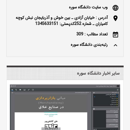
وب سایت دانشگاه سوره
language
آدرس : خيابان آزادی ـ بين خوش و آذربايجان نبش كوچه
location_on
كامياران ـ شماره 252کدپستی: 1345633151
تعداد مطالب : 309
event_note
رتبه‌بندی دانشگاه سوره
keyboard_arrow_up
سایر اخبار دانشگاه سوره