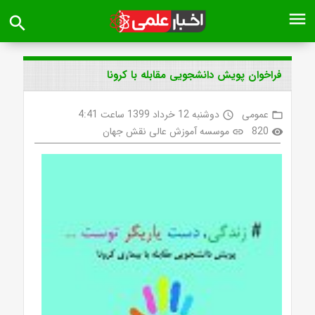
menu
search
فراخوان پویش دانشجویی مقابله با کرونا
عمومی
دوشنبه 12 خرداد 1399 ساعت 4:41
access_time
folder_open
820
موسسه آموزش عالی نقش جهان
link
visibility