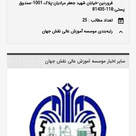
فروردین-خیابان شهید جعفر مرادیان-پلاک 1001-صندوق
پستی:118-81435
تعداد مطالب : 25
event_note
رتبه‌بندی موسسه آموزش عالی نقش جهان
keyboard_arrow_up
سایر اخبار موسسه آموزش عالی نقش جهان