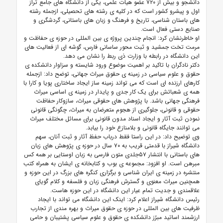
دانشجو و بیش از ۷۲۰ عضو هیات علمی، یکی از دانشگاه های جامع تراز
اول و پیشرو کشور است که در کلیه ی رشته های تحصیلی، ازجمله رشته
های باستان شناسی، تاریخ و فرهنگ و زبان های باستانی، گردشگری و
صنایع دستی فعال است.
او خاطرنشان کرد: انجام چندین پروژه ی بین المللی در حوزه ی حفاظت و
مرمت تخت جمشید و ثبت محور ساسانی فارس، گوشه ای از فعالیت های
این دانشگاه در رابطه با وزارت ذی ربط را نشان می دهد.
دکتر نادگران با تاکید بر اهمیت موضوع ورود شایسته و سزاوار دانشکده ی
حقوق و علوم سیاسی در زمینه ی حقوق میراث جهانی، توضح داد: ازجمله
کارهای ارزنده ای است که می تواند زمینه ساز ایجاد ساختاری پویا و کارا با
همه ی شعباتش برای یک کار جدی و پایدار در زمینه ی اساسی میراث
فرهنگی جهانی باشد. با پژوهش های حقوقی میراث، سازوکار حفاظت
حقوقی و قانونی، جلوگیری از هجوم متعرضان به میراث، چگونگی قانونی
نمودن ثبت آثار و ایجاد اسناد مدون قانونی برای مسائل مختلف میراث
می توانند جایگاه قانونی و بلامنازع خود را بیابد.
وی توضیح داد: در این راستا فقط درباب حفظ آثار و ثبت آنان، سهم
دانشگاه شیراز با قدمتی قریب به ۷۰ سال در حوزه ی پژوهش های زبان
های باستانی با انتشار ۵۷جلدی متون فارسی به زبان اوستایی بر همه کس
مبرهن است. او افزود: مجموعه ی بوب و کتابخانه ی ایشان به همراه کتب
منتشره در زمینه ی ایران شناسی و برگزاری کنگره های بزرگ در این حوزه و
همچنین میراث معنوی و گسترش فرهنگی زبان و فلسفه و کلام گویای
علاقمندی و جدیت تمام عیار این دانشگاه در این حوزه هاست.
رئیس دانشگاه شیراز اعلام کرد: اینک این دانشگاه می تواند با ایجاد
ظرفیت های بین المللی در حوزه ی حقوق میراث و بهره مندی از تجارب
ارزشمند اساتید مبرّز دانشکده ی حقوق و علوم سیاسی پشتیبان و حامی