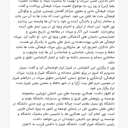
دکتر نادگران ضمن تبریک و تهنیت به مناسبت میلاد با سعادت حضرت
زهرا (س) و روز زن، به موضوع اهمیت میراث فرهنگی پرداخت و گفت:
میراث فرهنگی مادی و معنوی سرآغاز گفتمان چیستی، چرایی و چگونگی
فرهنگی ملت ها تلقی می شود. اسنادی است که ملت ها به آن می بالند
و ساختار زندگی و بالندگی آینده ی خود را به آن ها وابسته می پندارند.
وی افزود: این اسناد از ارزش و احترام ویژه ای در بین نسل های آینده
برخوردارند. اهمیت این آثار و میراث در مطالعه ی تاریخ بشری و
اعتبارسنجی داستان های گذشتگان نقش ویژه ای دارد. او تاکید کرد: میراث
فرهنگی هر ملتی پیونددهنده ی نسل های بشری با یکدیگر نیز هست.
دکتر نادگران تصریح کرد: هر سازوکاری برای میراث فرهنگی ملت ها مانند
حفظ و مرمت، پایش، شناسایی و شناساندن آن ها باید چارچوب و
ساختاری محکم و منسجم داشته بو تکیه بر اعتبار کارشناسی دقیق و علمی
باشد.
وی از برگزاری این کنفرانس در شیراز ابراز خوشحالی کرد و گفت: بسیار
مسرورم که امروز در پرتو تعامل مجدانه ی دانشگاه شیراز و وزارت میراث
فرهنگی، گردشگری و صنایع دستی، کنفرانس حقوق میراث در دارالعلم شیراز
در سومین حرم اهل بیت (ع) و در شهر حافظ و سعدی یعنی شیراز جنت
تراز برگزار می شود.
او اظهار داشت: همکاری موسسه های بین المللی اروپایی، مخصوصا
موسسه ی پژوهش های شرق و منطقه ی مدیترانه، دانشگاه بلونیا و
دانشگاه ژنو بسیار مغتنم است؛ چراکه نشان دهنده ی عزم جدی دانشگاه در
ایفای نقش محوری اش در راستای توسعه ی کشور به ویژه استان فارس
است. وی اعلام کرد: این همکاری ها، با تاسیس دفتر مشترک دانشگاه و
موسسه ی ایزمئو نیز، نتایجی دوچندان در پی خواهد داشت.
رئیس دانشگاه شیراز گفت: دانشگاه شیراز با داشتن قریب به ۱۷هزار