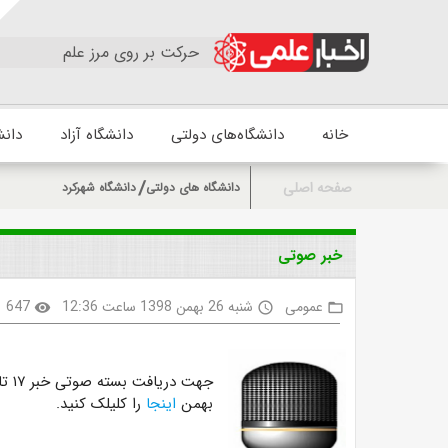
حرکت بر روی مرز علم
خانه
دانشگاه‌های دولتی
دانشگاه آزاد
دانش
صفحه اصلی
دانشگاه های دولتی
دانشگاه شهرکرد
خبر صوتی
عمومی
شنبه 26 بهمن 1398 ساعت 12:36
647
visibility
access_time
folder_open
بهمن
اینجا
را کلیلک کنید.