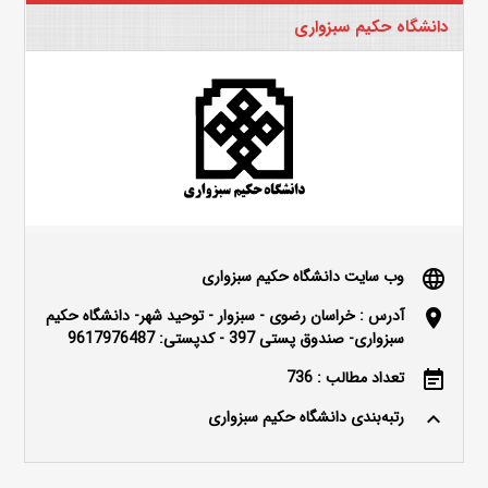
دانشگاه حکیم سبزواری
وب سایت دانشگاه حکیم سبزواری
language
آدرس : خراسان رضوی - سبزوار - توحید شهر- دانشگاه حکیم
location_on
سبزواری- صندوق پستی 397 - کدپستی: 9617976487
تعداد مطالب : 736
event_note
رتبه‌بندی دانشگاه حکیم سبزواری
keyboard_arrow_up