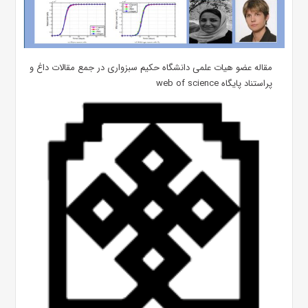
مقاله عضو هیات علمی دانشگاه حکیم سبزواری در جمع مقالات داغ و
پراستناد پایگاه web of science