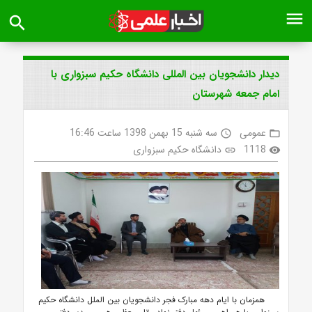
menu
search
دیدار دانشجویان بین المللی دانشگاه حکیم سبزواری با
امام جمعه شهرستان
عمومی
سه شنبه 15 بهمن 1398 ساعت 16:46
access_time
folder_open
1118
دانشگاه حکیم سبزواری
link
visibility
همزمان با ایام دهه مبارک فجر دانشجویان بین الملل دانشگاه حکیم