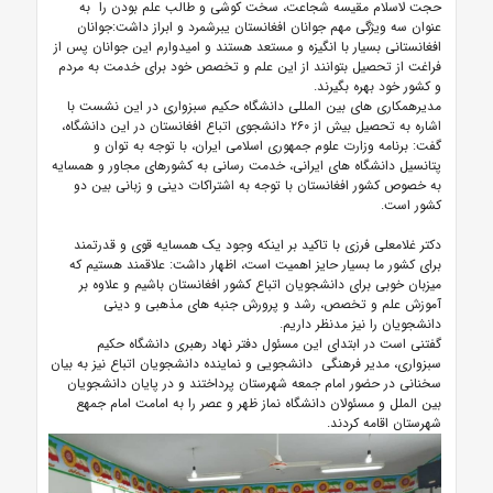
حجت لاسلام مقیسه شجاعت، سخت کوشی و طالب علم بودن را به
عنوان سه ویژگی مهم جوانان افغانستان یبرشمرد و ابراز داشت:جوانان
افغانستانی بسیار با انگیزه و مستعد هستند و امیدوارم این جوانان پس از
فراغت از تحصیل بتوانند از این علم و تخصص خود برای خدمت به مردم
و کشور خود بهره بگیرند.
مدیرهمکاری های بین المللی دانشگاه حکیم سبزواری در این نشست با
اشاره به تحصیل بیش از ۲۶۰ دانشجوی اتباع افغانستان در این دانشگاه،
گفت: برنامه وزارت علوم جمهوری اسلامی ایران، با توجه به توان و
پتانسیل دانشگاه های ایرانی، خدمت رسانی به کشورهای مجاور و همسایه
به خصوص کشور افغانستان با توجه به اشتراکات دینی و زبانی بین دو
کشور است.
دکتر غلامعلی فرزی با تاکید بر اینکه وجود یک همسایه قوی و قدرتمند
برای کشور ما بسیار حایز اهمیت است، اظهار داشت: علاقمند هستیم که
میزبان خوبی برای دانشجویان اتباع کشور افغانستان باشیم و علاوه بر
آموزش علم و تخصص، رشد و پرورش جنبه های مذهبی و دینی
دانشجویان را نیز مدنظر داریم.
گفتنی است در ابتدای این مسئول دفتر نهاد رهبری دانشگاه حکیم
سبزواری، مدیر فرهنگی دانشجویی و نماینده دانشجویان اتباع نیز به بیان
سخنانی در حضور امام جمعه شهرستان پرداختند و در پایان دانشجویان
بین الملل و مسئولان دانشگاه نماز ظهر و عصر را به امامت امام جمهع
شهرستان اقامه کردند.