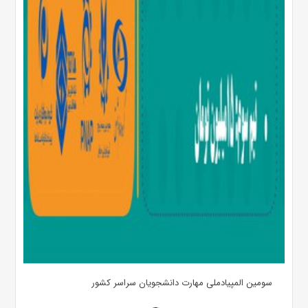
سومین المپیادملی مهارت دانشجویان سراسر کشور