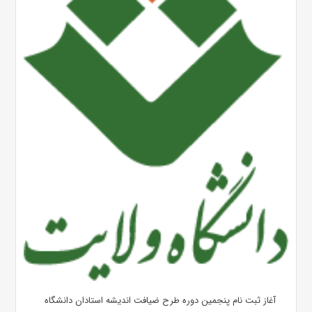
آغاز ثبت نام پنجمین دوره طرح ضیافت اندیشه استادان دانشگاه