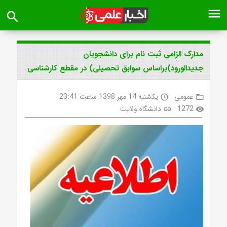
menu
search
مدارک الزامی ثبت نام برای دانشجویان
جدیدالورود)براساس سوابق تحصیلی) در مقطع کارشناسی
عمومی
یکشنبه 14 مهر 1398 ساعت 23:41
access_time
folder_open
1272
دانشگاه ولایت
link
visibility