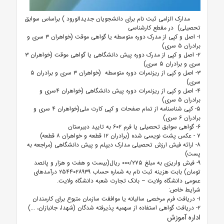
مدارک الزامی ثبت نام برای دانشجویان جدیدالورود
)
براساس سوابق
تحصیلی) در مقطع کارشناسی
۱-
اصل و کپی از مدرک دوره متوسطه یا گواهی موقت (خواهران ۳ سری و
برادران ۵ سری)
۲-
اصل و کپی از مدرک دوره پیش دانشگاهی یا گواهی موقت (خواهران ۳
سری و برادران ۵ سری)
۳-
اصل و کپی از ریزنمرات دوره متوسطه (خواهران ۳ سری و برادران ۵
سری)
۴-
اصل و کپی از ریزنمرات دوره پیش دانشگاهی (خواهران ۴سری و
برادران ۵ سری)
۵-
کپی شناسنامه از تمام صفحات و کپی کارت ملی(خواهران ۴ سری و
برادران ۶ سری)
۶-
گواهی سوابق تحصیلی یا فرم ۶۰۲ به تایید دبیرستان
۷
-
عکس پشت نویسی شده (برادران ۱۲ قطعه و خواهران ۸ قطعه)
۸-
ارائه فیش ارزش تحصیلی مدارک دیپلم و پیش دانشگاهی (مراجعه به
پست)
۹-
فیش واریزی به مبلغ ۰۰۰/۲۷۵ ریال(بیست و هفت و هزار و پانصد
تومان) بابت هزینه ثبت نام به شماره حساب ۲۵۴۴۰۲۸۹۳۹ درآمدهای
عمومی دانشگاه ولایت
–
بانک تجارت شعبه دانشگاه ولایت.
شرایط خاص:
۱-
دریافت فرم مرخصی سالیانه یا موافقت سازمان متبوع برای کارمندان
۲-
دریافت گواهی استفاده از سهمیه پذیرفته شدگان (شهدا، جانبازان، ...)
اداره آموزش