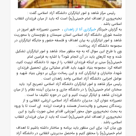
رئیس مرکز شاهد و امور ایثارگران دانشگاه آزاد اسلامی گفت
:
نخبه‌پروری از اهداف امام خمینی(ره) است که باید از میان فرزندان انقلاب
اسلامی باشد
.
به گزارش خبرنگار
خبرگزاری آنا از زاهدان
، حسین نصیرزاده ظهر امروز در
جلسه شورای دانشگاه آزاد اسلامی استان سیستان و بلوچستان با محوریت
شاهد و امور ایثارگران به بیان اهداف و فلسفه حضور و جایگاه ایثارگران در
مجموعه دانشگاه آزاد پرداخت
.
وی با طرح این سوال که به چه منظور ستاد شاهد و امور ایثارگران تشکیل
شده و چه کارهای باید در آن انجام شود؟ با اشاره به فرامین امام
خمینی(ره) مبنی بر اینکه فرزندان انقلاب را از مهد تا دانشگاه تربیت کنید،
اضافه کرد: مجموعه بنیاد شهید باید اقدام عملیاتی برای تحصیل فرزندان
شهدا، جانبازان و ایثارگران کند و این رسالت بزرگی بر دوش بنیاد شهید و
عوامل اجرایی دانشگاه آزاد اسلامی واحد زاهدان است
.
رئیس مرکز شاهد و امور ایثارگران دانشگاه آزاد اسلامی تصریح کرد: باید
سخنان امام خمینی(ره) را در دانشگاه جاری و مدیران آینده نظام را از میان
فرزندان شاهد و ایثارگر تربیت کنیم و این در حوزه تکلیف ما است
.
نصیرزاده عنوان کرد: مدیران دانشگاه آزاد اسلامی ارزشی، انقلابی و از
رزمندگان بسیجی و ولایت‌مدار هستند و فرصت ارزنده
ای است تا با ورود
به بحث نخبه‌پروری حول محور آموزشی اقدام عملی صورت بگیرد و این
نخبه‌پروری از اهداف امام خمینی(ره) است که باید از میان فرزندان انقلاب
اسلامی باشد
.
وی بیان کرد: برای این منظور باید برنامه و ساختار داشته باشیم تا اهداف
امام خمینی(ره) را محقق کنیم و ماحصل مدیریتی انقلابی در دانشگاه آزاد