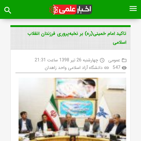
menu
search
تاکید امام خمینی(ره) بر نخبه‌پروری فرزندان انقلاب
اسلامی
عمومی
چهارشنبه 26 تیر 1398 ساعت 21:31
access_time
folder_open
547
دانشگاه آزاد اسلامی واحد زاهدان
link
visibility