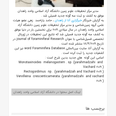
مدیر مرکز تحقیقات علوم زمین دانشگاه آزاد اسلامی واحد زاهدان
موفق به کشف و ثبت سه گونه جدید فسیلی شد
.
به گزارش خبرنگار
خبرگزاری آنا از زاهدان
، حامد یاراحمد
زهی عضو هیئت
علمی گروه زمین‌شناسی و مدیر مرکز تحقیقات علوم زمین دانشگاه آزاد
اسلامی واحد زاهدان در سال میلادی ۲۰۱۹ برای نخستین بار در دنیا موفق
به کشف سه گونه جدید فسیلی شد که نتایج این تحقیقات در ژورنال
تخصصی فسیل‌شناسی با عنوان
journal of foraminiferal Research
در
تاریخ ۱۸/۴/۲۰۱۹ منتشر شده است
.
به گزارش آنا، سایت بین‌المللی
word Foraminifera Database
نیز این
کشفیات جدید را ثبت کرده است
.
اسامی این گونه
های جدید بدین شرح است
:
Monotaxinoides melanogastern . sp. (yarahmadzahi and
Vachard
۲۰۱۹
)
Rectogordimus np. (yarahmadzah and Vachard
۲۰۱۹
)
Vervilleina crescenticamerata. (yarahmadzahi and vachard
۲۰۱۹
)
لینک اصل محتوا در دانشگاه آزاد اسلامی واحد زاهدان
برچسب ها