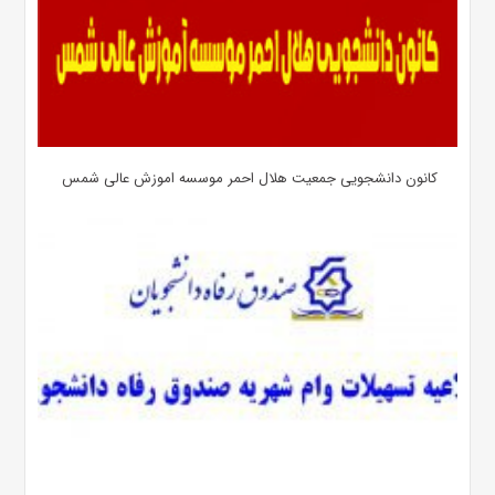
کانون دانشجویی جمعیت هلال احمر موسسه اموزش عالی شمس