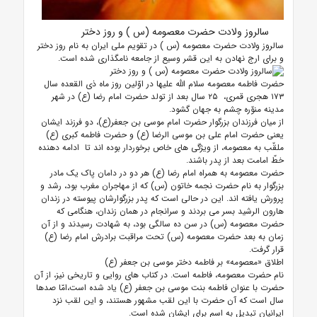
سالروز ولادت حضرت معصومه (س ) و روز دختر
سالروز ولادت حضرت معصومه (س ) در تقویم ملی ایران به نام روز دختر
و برای ارج نهادن به این قشر وسیع از جامعه نامگذاری شده است.
حضرت فاطمه معصومه سلام الله علیها در اوّلین روز ماه ذى القعده سال
۱۷۳ هجری قمری، ۲۵ سال بعد از تولد حضرت امام رضا (ع) در شهر
مدینه منوّره چشم به جهان گشود.
از میان فرزندان بزرگوار حضرت امام موسى بن جعفر(ع)، دو فرزند ایشان
یعنى حضرت امام على بن موسى الرضا (ع) و حضرت فاطمه کبری (ع)
ملقّب به معصومه، از ویژگی های خاص برخوردار بوده اند تا ادامه دهنده
خطّ امامت بعد از پدر باشند.
حضرت معصومه به همراه امام رضا (ع) هر دو در دامان پاک یک مادر
بزرگوار به نام حضرت نجمه خاتون (س) که از مهاجران مغرب بود، رشد و
پرورش یافته اند. این در حالى است که پدر بزرگوارشان پیوسته در زندان
هارون الرشید بسر مى بردند و سرانجام در همان زندان، هنگامى که
حضرت معصومه (س) در سن ده سالگى بود، به شهادت رسیدند و از آن
زمان به بعد حضرت معصومه (س) تحت مراقبت برادرش امام رضا (ع)
قرار گرفت.
اطلاق «معصومه» بر فاطمه دختر موسی بن جعفر (ع)
نام حضرت معصومه، فاطمه است. در کتاب های روایی و تاریخی نیز، از آن
حضرت با عنوان فاطمه بنت موسى بن جعفر (ع) یاد شده است،امّا صدها
سال است که آن حضرت با این لقب مشهور هستند، و این لقب نزد
ایرانیان تبدیل به اسم برای ایشان شده است.