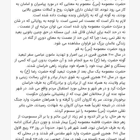
حضرت معصومه (س)، معصوم به معنایی که در مورد پیامبران و امامان به
کار می رود نبوده، امّا ایشان دارای طهارت روح و کمالات معنوی بالایی
بودند، به گونه ای که به زائرانش وعده بهشت داده شده است.
لازم به ذکر است که عصمت امر نسبی است. با توجه به روایاتی که در شان
و منزلت حضرت معصومه وارد شده است، می توان مرتبه ای از عصمت ،
نه در حد ائمه برای ایشان قائل شد. این مسئله در حق چنین بانویی بعید
به نظر نمی رسد؛ چرا که این حد از عصمت به معنای دوری از گناه در
زندگی عالمان بزرگ نیز فراوان مشاهده می شود.
ورود حضرت معصومه (س) به قم
در سال ۲۰۰ هجرى قمرى در پى اصرار و تهدید مامون عباسى سفر تبعید
گونه حضرت رضا (ع) به مرو انجام شد و آن حضرت بدون این که کسى از
بستگان و اهل بیت خود را همراه خود بیاورند راهى خراسان شدند.
حضرت معصومه یک سال بعد از هجرت تبعید گونه حضرت رضا (ع) به
مرو، در سال ۲۰۱ هجری قمری، به شوق دیدار برادر و ادای رسالت زینبی و
پیام ولایت، به همراه عده اى از برادران و برادرزادگان به طرف خراسان
حرکت کرد و در هر شهر و محلى مورد استقبال مردم واقع مى شد. در شهر
ساوه عده اى از مخالفان اهل بیت که از پشتیبانى ماموران حکومت
برخوردار بودند، سر راه کاروان آنان را گرفته و با همراهان حضرت وارد جنگ
شدند، در نتیجه تقریباً همه مردان کاروان به شهادت رسیدند، حتى بنابر
نقلى حضرت (س) معصومه را نیز مسموم کردند.
به هر حال، یا بر اثر اندوه و غم زیاد از این ماتم و یا بر اثر مسمومیت از
زهر جفا، حضرت فاطمه معصومه (س) بیمار شدند و چون دیگر امکان ادامه
راه به طرف خراسان نبود، قصد شهر قم را نمود. حدوداً در روز ۲۳ ربیع الاول
سال ۲۰۱ هجرى قمرى حضرت وارد شهر مقدس قم شدند و در محلى که
امروز «میدان میر» نامیده مى شود در منزل «موسى بن خزرج» فرود آمدند