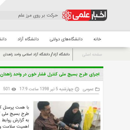
حرکت بر روی مرز علم
خانه
دانشگاه‌های دولتی
دانشگاه آزاد
دانش
صفحه اصلی
دانشگاه آزاد
دانشگاه آزاد اسلامی واحد زاهدان
اجرای طرح بسیج ملی کنترل فشار خون در واحد زاهدان
عمومی
چهارشنبه 5 تیر 1398 ساعت 17:9
501
k
visibility
access_time
folder_open
با همت پرسنل کل
طرح بسیج ملی کن
به گزارش روابط ع
اهمیت سلامت و ب