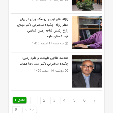
زلزله های ایران: ریسک ایران در برابر
خطر زلزله؛ چکیده سخنرانی دکتر مهدی
زارع رئیس شاخه زمین شناسی
فرهنگستان علوم
سه شنبه 17 اسفند 1400
access_time
هندسه طلایی طبیعت و علوم زمین؛
چکیده سخنرانی دکتر سید رضا مهرنیا
دوشنبه 16 اسفند 1400
access_time
7
6
5
4
3
2
1
بعدی
keyboard_arrow_left
قبلی
8
keyboard_arrow_right