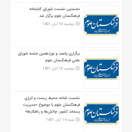
نخستین نشست شورای کتابخانه
فرهنگستان علوم برگزار شد
دوشنبه 16 آبان 1401
access_time
برگزاری پانصد و نوزدهمین جلسه شورای
علمی فرهنگستان علوم
دوشنبه 16 آبان 1401
access_time
نشست شاخه محیط‌ زیست و انرژی
فرهنگستان علوم با موضوع «مدیریت
پسماند کشور، چالش‌ها و راهکارها»
شنبه 14 آبان 1401
access_time