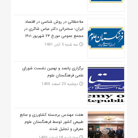
ملاحظاتی در روش شناسی در اقتصاد
ایران؛ سخنرانی دکتر عباس شاکری در
مجمع عمومی مورخ ۲۴ شهریور ۱۴۰۱
سه شنبه 3 آبان 1401
access_time
برگزاری پانصد و نهمین نشست شورای
علمی فرهنگستان علوم
دوشنبه 23 اسفند 1400
access_time
هفت مهندس برجسته کشاورزی و منابع
طبیعی کشور توسط فرهنگستان علوم
معرفی و تجلیل شدند
چهارشنبه 18 اسفند 1400
access_time