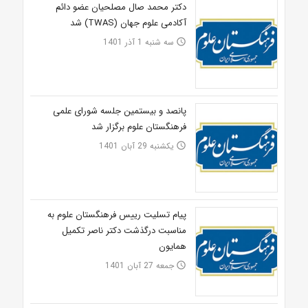
دکتر محمد صال مصلحیان عضو دائم
آکادمی علوم جهان (TWAS) شد
سه شنبه 1 آذر 1401
access_time
پانصد و بیستمین جلسه شورای علمی
فرهنگستان علوم برگزار شد
یکشنبه 29 آبان 1401
access_time
پیام تسلیت رییس فرهنگستان علوم به
مناسبت درگذشت دکتر ناصر تکمیل
همایون
جمعه 27 آبان 1401
access_time