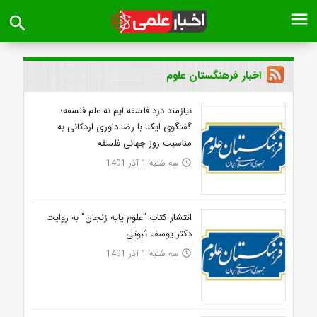
menu
search
اخبار فرهنگستان علوم
نیازمند درد فلسفه ایم نه علم فلسفه؛
گفتگوی ایکنا با رضا داوری اردکانی به
مناسبت روز جهانی فلسفه
سه شنبه 1 آذر 1401
access_time
انتشار کتاب "علوم پایه زنجان" به روایت
دکتر یوسف ثبوتی
سه شنبه 1 آذر 1401
access_time