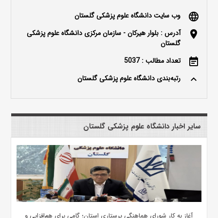
وب سایت دانشگاه علوم پزشکی گلستان
language
آدرس : بلوار هیرکان - سازمان مرکزی دانشگاه علوم پزشکی
location_on
گلستان
تعداد مطالب : 5037
event_note
رتبه‌بندی دانشگاه علوم پزشکی گلستان
keyboard_arrow_up
سایر اخبار دانشگاه علوم پزشکی گلستان
آغاز به کار شورای هماهنگی پرستاری استان؛ گامی برای هم‌افزایی و