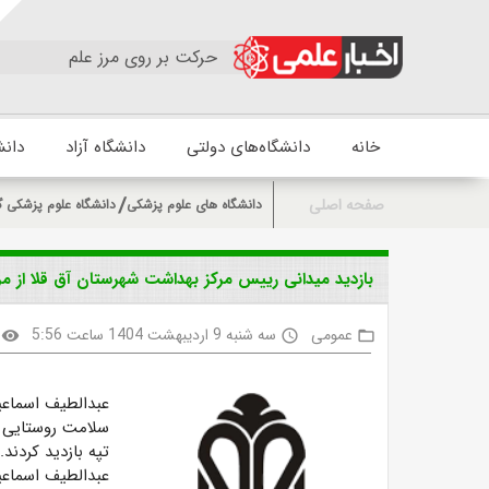
حرکت بر روی مرز علم
خانه
دانشگاه‌های دولتی
دانشگاه آزاد
دانش
صفحه اصلی
دانشگاه های علوم پزشکی
دانشگاه علوم پزشکی گ
بازدید میدانی رییس مرکز بهداشت شهرستان آق قلا از 
عمومی
سه شنبه 9 اردیبهشت 1404 ساعت 5:56
visibility
access_time
folder_open
عبدالطیف اسماعی
سلامت روستایی یل
تپه بازدید کردند.
عبدالطیف اسماعی