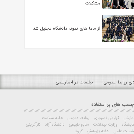
مشکلات
از ماما های نمونه دانشگاه تجلیل شد
ندی روابط عمومی
تبلیغات در اخبارعلمی
چسب های پر استفاده
مایش
گزارش تصویری
روابط عمومی
هفته سلامت
ایشگاه
وزارت بهداشت
منابع طبیعی
دانشگاه آزاد
کارآفرینی
شست علمی
هفته پژوهش
کرونا