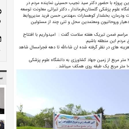
ین پروژه با حضور دکتر سید نجیب حسینی نماینده مردم در
 علوم پزشکی گلستان،فرماندار ، دکتر تبرائی معاونت توسعه
age
اشت ودرمان، بخشدار کوهسارات ،مهندس حسن فرید مدیرروابط
 دهیار وروحانیون ومعتمدین محل و تنی چند از مسئولین
n_on
مراسم ضمن تبریک هفته سلامت گفت : امیدواریم با افتتاح
ote
ق مردم این منطقه باشیم.
ینه های در نظر گرفته شده ان شاءالله تا دهه فجرامسال شاهد
row_up
زمین مرکز خدمات جامع سلامت شهر دوزین به متراژ ۲۹۳۳ متر مربع از زمین جهاد کشاورزی به دانشگاه علوم پزشکی
سا