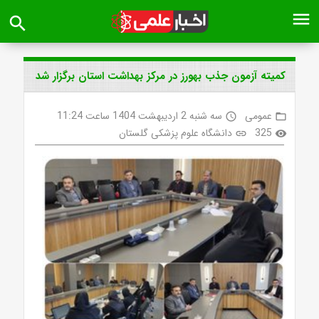
menu
search
کمیته آزمون جذب بهورز در مرکز بهداشت استان برگزار شد
عمومی
سه شنبه 2 اردیبهشت 1404 ساعت 11:24
access_time
folder_open
325
دانشگاه علوم پزشکی گلستان
link
visibility