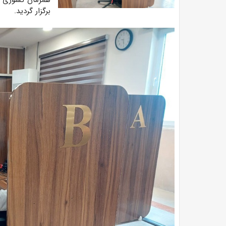
همزمان کشوری ب
برگزار گردید‌.