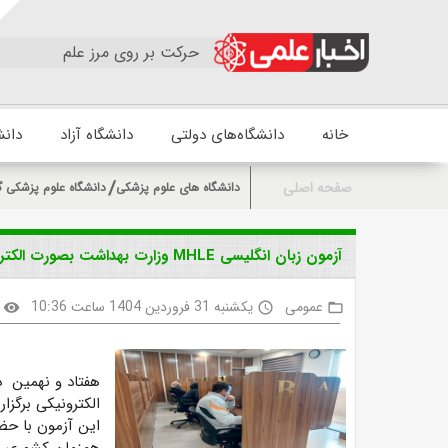
حرکت بر روی مرز علم
خانه
دانشگاه‌های دولتی
دانشگاه آزاد
دانش
صفحه اصلی
دانشگاه های علوم پزشکی
دانشگاه علوم پزشکی گ
آزمون زبان انگلیسی M‌HLE وزارت بهداشت بصورت الکترونیکی برگزار شد
عمومی
یکشنبه 31 فروردین 1404 ساعت 10:36
visibility
access_time
folder_open
هفتاد و نهمین د
الکترونیکی برگزار
این آزمون
با حض