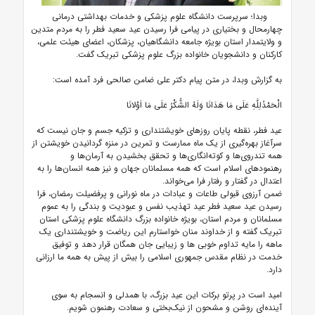
وبدا؛ سرپرست دانشگاه علوم پزشکی و خدمات بهداشتی درمانی
چهارمحال و بختیاری در پیامی فرا رسیدن عید سعید فطر را به مردم متدین
و ولایتمدار استان بویژه جامعه دانشگاهیان، پزشکان، اعضای هیئت علمی،
کارکنان و دانشجویان خانواده بزرگ علوم پزشکی تبریک گفت.
به گزارش وبدا، در متن پیام دکتر علی ضامن صالحی فرد آمده است:
الْحَمْدُلِلَّهِ عَلَی مَا هَدَانَا وَلَهُ الشُّکْرُ عَلَی مَا اَوْلانَا
عید فطر، نقطه پایان روزهای خویشتنداری و تزکیه جسم و جان نیست که
سرآغاز بهره‌گیری از یک ماه ممارست و تمرین در منزه گردانیدن خویشتن از
همه تندروی‌ها و کوته‌انگاری‌ها و تحقق بخشیدن به آرمان‌ها و
رهنمودهای اسلام است که همه مسلمانان جهان و نیز همه انسان‌ها را به
اعتدال در گفتار و رفتار فرا می‌خواند.
ضمن آرزوی قبولی طاعات و عبادات در ماه نورانی و پرفضیلت رمضان، فرا
رسیدن عید سعید فطر عید تهذیب نفس ‌و عبودیت و بندگی را به عموم
مسلمانان و مردم استان، بویژه خانواده بزرگ دانشگاه علوم پزشکی استان
تبریک گفته و از خداوند منان خواستارم این ریاضت و خویشتنداری یک
ماهه را مایه تداوم خوبی ها و زیبایی جان همگان قرار دهد و توفیق
خدمت در نظام مقدس جمهوری اسلامی را بیش از پیش به همه ما ارزانی
دارد.
امید است در پرتو برکات این عید بزرگ، با همدلی و انسجام به سوی
آینده‌ای روشن و مشحون از نیک‌بختی و سعادت رهنمون شویم.