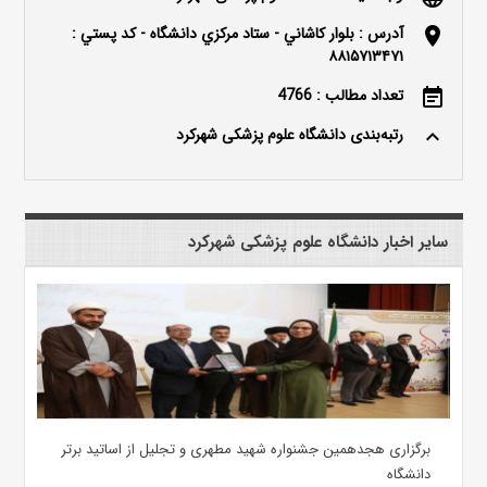
آدرس : بلوار كاشاني - ستاد مركزي دانشگاه - كد پستي :
location_on
۸۸۱۵۷۱۳۴۷۱
تعداد مطالب : 4766
event_note
رتبه‌بندی دانشگاه علوم پزشکی شهرکرد
keyboard_arrow_up
سایر اخبار دانشگاه علوم پزشکی شهرکرد
برگزاری هجدهمین جشنواره شهید مطهری و تجلیل از اساتید برتر
دانشگاه