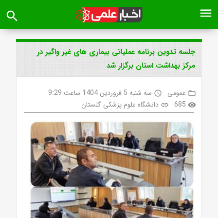
menu
search
جلسه تدوین برنامه عملیاتی بیماری های غیر واگیر در
مرکز بهداشت استان برگزار شد
عمومی
سه شنبه 5 فروردین 1404 ساعت 9:29
access_time
folder_open
685
دانشگاه علوم پزشکی گلستان
link
visibility