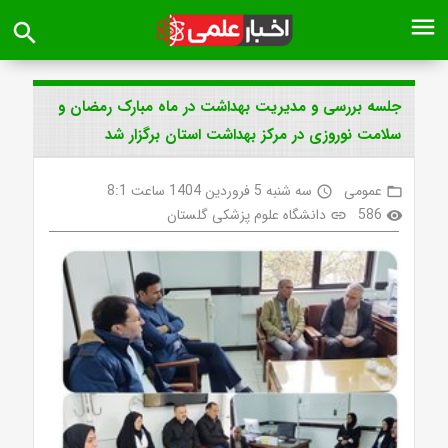
menu
search
جلسه بررسی و مدیریت بهداشت در ماه مبارک رمضان و
سلامت نوروزی در مرکز بهداشت استان برگزار شد
عمومی
سه شنبه 5 فروردین 1404 ساعت 8:1
access_time
folder_open
586
دانشگاه علوم پزشکی گلستان
link
visibility