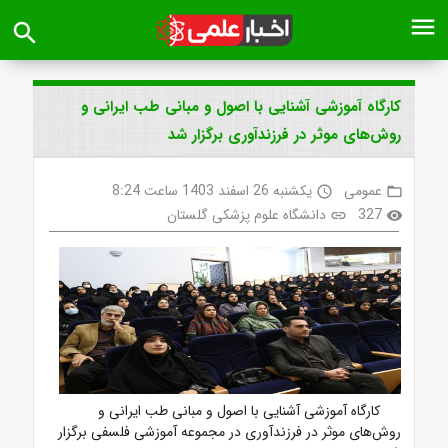
menu
search
کارگاه آموزشی آشنایی با اصول و مبانی طب ایرانی و
روش‌های موثر در فرزندآوری برگزار شد
عمومی
یکشنبه 26 اسفند 1403 ساعت 8:24
access_time
folder_open
327
دانشگاه علوم پزشکی گلستان
link
visibility
کارگاه آموزشی آشنایی با اصول و مبانی طب ایرانی و
روش‌های موثر در فرزندآوری در مجموعه آموزشی فلسفی برگزار