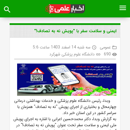
menu
search
ایمنی و سلامت سفر با "پویش نه به تصادف!"
عمومی
سه شنبه 14 اسفند 1403 ساعت 5:6
access_time
folder_open
690
دانشگاه علوم پزشکی شهرکرد
link
visibility
وبدا، رئیس دانشگاه علوم پزشکی و خدمات بهداشتی درمانی
چهارمحال و بختیاری از اجرای پویش "نه به تصادف" همزمان با
سراسر کشور در این استان خبر داد.
به گزارش وبدا، دکتر محمدحسین اعرابی با اشاره به اجرای پویش
ملی ایمنی و سلامت سفر تحت عنوان "پویش نه به تصادف!" در