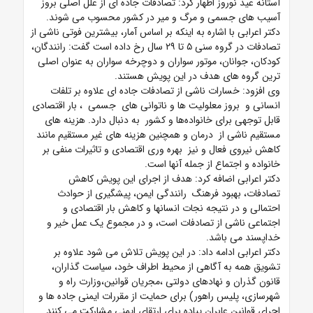
آستانه عید نوروز اظهار کرد: تصادفات جاده ای از علل اصلی بروز
آسیب های جسمی و مرگ و میر در کشور محسوب می شوند.
دکتر اعرابی با اشاره به اینکه بر اساس آمار، بیشترین فوتی ناشی از
تصادفات در گروه سنی ۵ تا ۲۹ سال رخ داده است گفت: رانندگان،
کودکان، جوانان، موتور سواران و دوچرخه سواران به عنوان اصلی
ترین گروه های هدف در این پویش هستند.
وی افزود: خسارات ناشی از تصادفات جاده ای علاوه بر تلفات
انسانی و بروز معلولیت ها و ناتوانی های جسمی ، بار اقتصادی
قابل توجهی برای خانواده‌ها و کشور به دنبال دارد. هزینه های
مستقیم ناشی از درمان و همچنین هزینه های غیر مستقیم مانند
کاهش نیروی فعال و نیز بهره وری اقتصادی و تاثیرات منفی بر
خانواده و اجتماع از جمله آنها است.
دکتر اعرابی اضافه کرد: هدف از اجرای این پویش کاهش
تصادفات، بهبود فرهنگ رانندگی ایمن، پیشگیری از حوادث
احتمالی و در نتیجه نجات انسانها و کاهش بار اقتصادی و
اجتماعی ناشی از تصادفات است، و در مجموع یک عمل خیر و
خداپسند می باشد.
دکتر اعرابی ادامه داد: در این پویش تلاش می شود علاوه بر
تشویق همه به آگاهی از محیط اطراف خود، سیاست گذاران،
قانون گذران و نهادهای دولتی ،مجریان قوانین،وزارت راه و
شهرسازی، پلیس راهور) برای حمایت از مقررات ایمنی جاده ها و
اجرای قوانین عابران پیاده برای ارتقای ایمنی مشارکت می کنند.