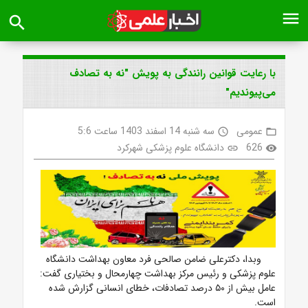
menu
search
با رعایت قوانین رانندگی به پویش "نه به تصادف
می‌پیوندیم"
عمومی
سه شنبه 14 اسفند 1403 ساعت 5:6
access_time
folder_open
626
دانشگاه علوم پزشکی شهرکرد
link
visibility
وبدا، دکترعلی ضامن صالحی فرد معاون بهداشت دانشگاه
علوم پزشکی و رئیس مرکز بهداشت چهارمحال و بختیاری گفت:
عامل بیش از ۵۰ درصد تصادفات، خطای انسانی گزارش شده
است.