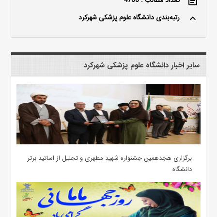
تعداد مطالب : 4766
event_note
رتبه‌بندی دانشگاه علوم پزشکی شهرکرد
keyboard_arrow_up
سایر اخبار دانشگاه علوم پزشکی شهرکرد
برگزاری هجدهمین جشنواره شهید مطهری و تجلیل از اساتید برتر
دانشگاه