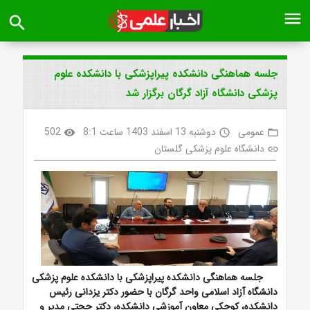
menu
search
جلسه هماهنگی دانشکده پیراپزشکی با دانشکده علوم
پزشکی دانشگاه آزاد گرگان برگزار شد
عمومی
دوشنبه 13 اسفند 1403 ساعت 8:1
502
visibility
access_time
folder_open
دانشگاه علوم پزشکی گلستان
link
جلسه هماهنگی دانشکده پیراپزشکی با دانشکده علوم پزشکی
دانشگاه آزاد اسلامی واحد گرگان با حضور دکتر یزدانی رئیس
دانشکده، کوچکی معاون آموزشی دانشکده، دکتر حجتی مدیر و