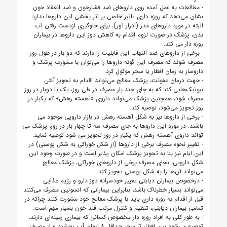
- مطالعات به عمل آمده روی دارو‌های ضد فشارخون و ضد انعقاد خون
نشان می‌دهد که روزه داری تاثیر خاصی بر اثر بخشی این دارو‌ها ندارد
البته در مورد دارو‌های مدر (ادرار آور)، برای جلوگیری ازدست رفتن آب
بدن، پزشک در صورت لزوم اقدام به کاهش دوز این دارو‌ها در بیماران
روزه دار می کند.
- برخی از دارو‌های ضد التهاب این قابلیت را دارند که دو بار در طول روز
مصرف شوند که مصرف این گونه دارو‌ها را می‌توان با مشورت پزشک و
داروساز به زمان افطار یا سحر موکول کرد.
- جهت درمان عفونت، پزشک معالج می‌تواند اقدام به تجویز آنتی
بیوتیک‌هایی کند که به جای چند بار مصرف در طی روز، یک یا دوبار در روز
مصرف شود، همچنین پزشک می‌تواند داروی «آهسته رهش» که یکبار در
روز تجویز می‌شود، توصیه کند.
- برخی از داروها نیز به شکل آهسته رهش در بازار دارویی موجود می
باشند. در مورد این داروها به جای مصرف سه تا چهار بار در روز، پزشک می
تواند داروی آهسته رهش که یکبار در روز تجویز می شود توصیه نماید.
- تغییر نحوه مصرف برخی از دارو‌ها (از شکل خوراکی به شکل پوستی) در
این ایام نیز بنا به تجویز پزشک امکان پذیر است و در صورت وجود این
شکل دارویی، بجای مصرف برخی از دارو‌های خوراکی، پزشک معالج
می‌تواند آن‌ها را به شکل پوستی تجویز کند.
- درخصوص بیماران دیابتی تغییر خودسرانه دوز دارو و رژیم غذایی
می‌تواند بسیار خطرناک باشد، بنابراین بیمارانی که انسولین مصرف می‌کنند
قبل از اقدام به روزه داری باید با پزشک معالج خود مشورت کنند چراکه در
تمامی بیماران دیابتی، تنظیم و کنترل مرتب قند خون بسیار مهم است.
- به طور کلی به افراد روزه دار مخصوص کسانی که بیماری زمینه‌ای دارند،
توصیه می‌شود بین افطار تا سحر حداقل ۸ لیوان آب بنوشند و از مصرف