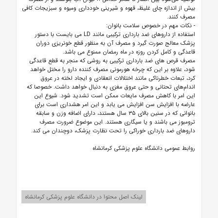
بیش از اندازه چای غلیظ، قهوه و شیرینی خودداری ومیوه و سبزیجات کافی
مصرف کنند.
- نکات مهم در خصوص سلامت بانوان:
استفاده از داروهای ضد بارداری ترکیبی مانند LD می بایست با دستور
پزشک معالج صورت گیرد و مصرف آن به منظور قطع خونریزی دوران
قاعدگی و کامل کردن روزه در ماه رمضان ممنوع می باشد.
مصرف قرص های ضد بارداری ترکیبی به روشی که منجر به قطع قاعدگی
شود، علاوه بر این که چرخه هورمونی مصرف کننده دارو را مختل خواهد
کرد، تبعات خطرناکی مانند اختلالات انعقادی و ایجاد لخته در عروق
اندام‌های تحتانی و حتی عروق مغزی به دنبال خواهد داشت. خصوصا که
این امر با کاهش مصرف مایعات ممکن است تشدید شود. شیوع این
عارضه با افزایش سن افزایش می یابد و این امر هشداری است برای
بانوانی که در سنین بالای ۳۵ سال هستند، دارای اضافه وزن و سابقه
ترومبوز می باشند و یا سیگاری هستند. این موضوع ضرورت مصرف
داروهای ضد بارداری خوراکی را تحت نظارت پزشک، دوچندان می کند.
روابط عمومی دانشگاه علوم پزشکی کرمانشاه
لینک اصل محتوا در دانشگاه علوم پزشکی کرمانشاه