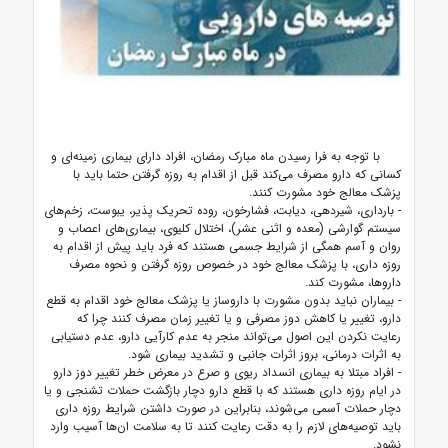
با توجه به فرا رسیدن ماه مبارک رمضان، افراد دارای بیماری زمینه‌ای و
کسانی که دارو مصرف می‌کند قبل از اقدام به روزه گرفتن حتما باید با
پزشک معالج خود مشورت کنند.
- بارداری، شیردهی، دیابت، فشارخون، روده تحریک پذیر، یبوست، زخم‌های
سیستم گوارشی (معده و اثنی عشر)، اختلال کلیوی، بیماری‌های اعصاب و
روان و آسم همگی از شرایط جسمی هستند که فرد باید پیش از اقدام به
روزه داری، با پزشک معالج خود در خصوص روزه گرفتن و نحوه مصرف
دارو‌ها، مشورت کند.
- بیماران نباید بدون مشورت با داروساز یا پزشک معالج خود اقدام به قطع
دارو، تغییر یا کاهش دوز مصرفی و یا تغییر زمان مصرف کنند چرا که
رعایت نکردن این اصول می‌تواند منجر به عدم کارآیی دارو، عدم دستیابی
به اثرات درمانی، بروز اثرات جانبی و تشدید بیماری شود.
- افراد مبتلا به بیماری انسداد ریوی و صرع در معرض خطر تغییر دوز دارو
در ایام روزه داری هستند که با قطع دارو دچار بازگشت حملات تشنجی و یا
دچار حملات آسمی می‌شوند، بنابراین در صورت داشتن شرایط روزه داری
باید توصیه‌های لازم را به دقت رعایت کنند تا به سلامت ان‌ها آسیب وارد
نشود.