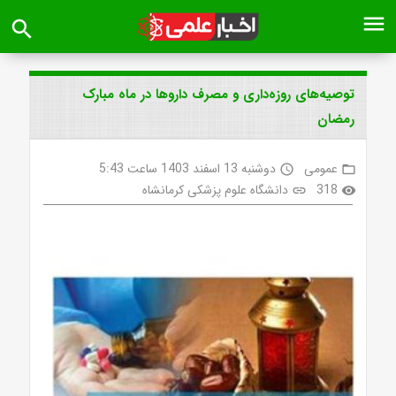
menu
search
توصیه‌های روزه‌داری و مصرف داروها در ماه مبارک
رمضان
عمومی
دوشنبه 13 اسفند 1403 ساعت 5:43
access_time
folder_open
318
دانشگاه علوم پزشکی کرمانشاه
link
visibility