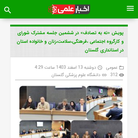
menu
search
پویش «نه به تصادف» در ششمین جلسه مشترک شورای
و کارگروه اجتماعی ،فرهنگی،سلامت،زنان و خانواده استان
در استانداری گلستان
عمومی
دوشنبه 13 اسفند 1403 ساعت 4:29
access_time
folder_open
312
دانشگاه علوم پزشکی گلستان
link
visibility