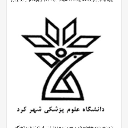
بهره ‌برداری از ۲ خانه بهداشت شهدای ارتش در چهارمحال و بختیاری
هجدهمین جشنواره شهید مطهری و تجلیل از اساتید برتر دانشگاه