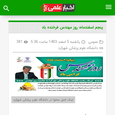
menu
search
پنجم اسفندماه؛ روز مهندس فرخنده باد
عمومی
یکشنبه 5 اسفند 1403 ساعت 5:36
381
visibility
access_time
folder_open
دانشگاه علوم پزشکی شهرکرد
link
لینک اصل محتوا در دانشگاه علوم پزشکی شهرکرد