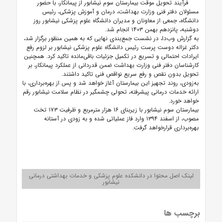
فرآیند تحویل موقت بیمارستان سوم نیشابور از پیمانکار، با حضور
مسئولان دفتر فنی وزارت بهداشت، درمان و آموزش پزشکی، رئیس
دانشگاه، جمعی از معاونان و مدیران دانشگاه علوم پزشکی نیشابور روز
دوشنبه، پانزدهم بهمن ۱۴۰۳ انجام شد.
به گزارش وب‌دا، در نشست جمع‌بندی نهایی که به همین منظور برگزار شد،
دکتر غزاله دوست پرست رئیس دانشگاه علوم پزشکی نیشابور بر لزوم رفع
ایرادات احتمالی و تسریع در تکمیل جزئیات باقی‌مانده تاکید کرد. همچنین
کارشناسان دفتر فنی وزارت بهداشت ضمن قدردانی از عملکرد پیمانکار، بر
تحویل بدون نقص و رفع سریع نواقص فنی تاکید داشتند.
به‌زودی، روند تجهیز این بیمارستان آغاز خواهد شد و پس از بهره‌برداری، با
ارائه خدمات درمانی پیشرفته، تحولی چشمگیر در نظام سلامت نیشابور رقم
خواهد خورد.
بیمارستان سوم نیشابور با زیربنای ۱۶ هزار مترمربع و ظرفیت ۱۷۳ تخت
مصوب، از اسفند ۱۳۹۴ وارد فاز عملیاتی شده و به زودی در آستانه
بهره‌برداری قرارخواهد گرفت.
لینک اصل محتوا در دانشکده علوم پزشکی و خدمات بهداشتی درمانی
نیشابور
برچسب ها