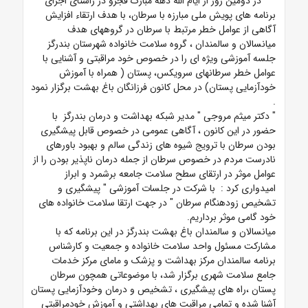
در دومین روز از ایام الله دهه مبارک فجرو در راستای اجرای
برنامه های پویش ملی مبارزه با سرطان، با هدف ارتقاء افزایش
آگاهی از عوامل خطر مرتبط با سرطان در گروههای هدف
میانسالان و سالمندان ، گروه سلامت خانواده شهرستان بندرگز
جلسه آموزشی ویژه ای را در خصوص خود مراقبتی و آشنایی با
عوامل خطر سرطانهای سرویکس، پستان ( همراه با آموزش
خودآزمایی پستان) در محل کانون فرزانگان باغ بهشت برگزار نمود
.
" دکتر میثم مروجی " مدیر شبکه بهداشت و درمان بندرگز با
حضور در این کانون ، آگاهی عمومی در خصوص قابل پیشگیری
بودن سرطان با ترویج شیوه های زندگی سالم و بهبود باورهای
نادرست مردم در خصوص سرطان از جمله درمان ناپذیر بودن را از
عوامل موثر در ارتقای سطح سلامت جامعه برشمرد و ابراز
امیدواری کرد : با شرکت در جلسات آموزشی " پیشگیری و
تشخیص زودهنگام سرطان " در جهت ارتقا سلامت خانواده های
خود گامی موثر برداریم.
میانسالان و سالمندان باغ بهشت بندرگز در این برنامه که با
مشارکت مسئول واحد سلامت خانواده و جمعیت و کارشناس
برنامه سالمندان مرکز بهداشت و پزشک و مامای مرکز خدمات
جامع سلامت شهری برگزار شد، با موضوعاتی همچون سرطان
پستان ،راه های پیشگیری ، تشخیص و درمان وخودآزمایی پستان
آشنا شده و تمامی مراقبت های بهداشتی و آموزش خودمراقبتی