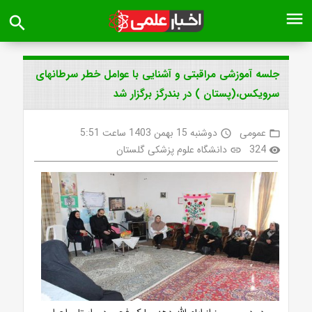
menu
search
جلسه آموزشی مراقبتی و آشنایی با عوامل خطر سرطانهای
سرویکس،(پستان ) در بندرگز برگزار شد
عمومی
دوشنبه 15 بهمن 1403 ساعت 5:51
access_time
folder_open
324
دانشگاه علوم پزشکی گلستان
link
visibility