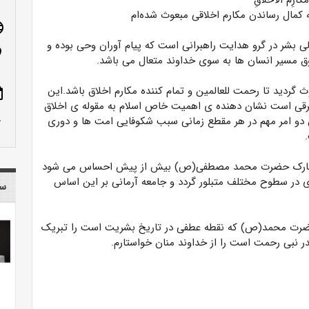
 مَکَارِمَ الْاَخْلَاقِ
 کمال رساندن مکارم اخلاقی مبعوث شده‌ام
age
ی بشر در گرو هدایت راهبرانی است که پیام آوران وحی بوده و
n_on
 مسیر انسان ها به سوی خداوند متعال می باشد.
ث گردید تا رحمت للعالمین و تمام کننده مکارم اخلاق باشد.این
ote
رقی است نشان دهنده ی اهمیت خاص اسلام به مقوله ی اخلاق
row_up
 دو امر مهم در هر مقطع زمانی سبب شکوفایی امت ها و دوری
رکت مبارک حضرت محمد مصطفی(ص) بیش از پیش احساس می شود
 در سطوح مختلف متبلور گردد و جامعه آرمانی بر این اساس
سا
حضرت محمد(ص) که نقطه عطفی در تاریخ بشریت است را تبریک
در نبی رحمت است را از خداوند منان خواستارم.