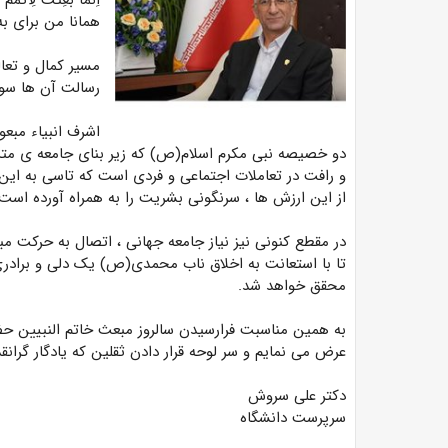
اِنَّمَا بُعِثْتُ لِاُتَمِّمَ
همانا من برای به
مسیر کمال و تعال
رسالت آن ها سوق
اشرف انبیاء مبعو
دو خصیصه نبی مکرم اسلام(ص) که زیر بنای جامعه ی مت
و رافت در تعاملات اجتماعی و فردی است که تاسی به این
از این ارزش ها ، سرنگونی بشریت را به همراه آورده است.
در مقطع کنونی نیز نیاز جامعه جهانی ، اتصال به ح
تا با استعانت به اخلاق ناب محمدی(ص) یک دلی و برادری
محقق خواهد شد.
به همین مناسبت فرارسیدن سالروز مبعث خاتم النبیین 
عرض می نمایم و سر لوحه قرار دادن ثقلین که یادگار گرانق
دکتر علی سروش
سرپرست دانشگاه