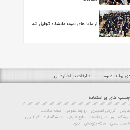
از ماما های نمونه دانشگاه تجلیل شد
ندی روابط عمومی
تبلیغات در اخبارعلمی
چسب های پر استفاده
مایش
گزارش تصویری
روابط عمومی
هفته سلامت
ایشگاه
وزارت بهداشت
منابع طبیعی
دانشگاه آزاد
کارآفرینی
شست علمی
هفته پژوهش
کرونا