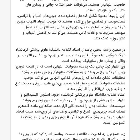
خاصیت التهاب‌زا هستند، می‌توانند خطر ابتلا به چاقی و بیماری‌های
متابولیک را افزایش دهند.
این رژیم‌ها معمولاً شامل قندهای تصفیه‌شده، چربی‌های اشباع یا ترانس،
فست‌فودها، و غذاهای فرآوری‌شده هستند که موجب ایجاد التهاب مزمن
در بدن می‌شوند. اما در مقابل، رژیم‌های غذایی ضدالتهابی که شامل
میوه‌ها، سبزیجات و غلات کامل هستند، می‌توانند به کاهش التهاب و
کنترل وزن کمک کنند.
در همین راستا؛ یحیی پاسدار، استاد تغذیه دانشگاه علوم پزشکی کرمانشاه
در گفت‌وگویی با خبرنگار فارس به تبیین تاثیر رژیم‌های غذایی التهابی بر
چاقی و بیماری‌های متابولیک پرداخته است.
وی اظهار کرد: چاقی یک پدیده متابولیک التهابی است که در نتیجه تجمع
چربی در بدن رخ می‌دهد و به مشکلات متابولیکی جدی منجر می‌شود.
تحقیقات نشان داده‌اند که رژیم‌های غذایی التهابی می‌توانند موجب
اختلالات متابولیک شده و خطر ابتلا به بیماری‌های قلبی عروقی، دیابت نوع
۲ و کبد چرب غیرالکلی را افزایش دهند.
استاد تغذیه دانشگاه علوم پزشکی کرمانشاه افزود: استرس اکسیداتیو و
التهاب مزمن ناشی از رژیم‌های غذایی نادرست به مرور زمان می‌تواند
سیستم‌های مختلف بدن را تحت تاثیر قرار دهد. غذاهایی مانند قندهای
تصفیه‌شده، چربی‌های اشباع و ترانس، و غذاهای فرآوری‌شده سبب ایجاد
التهاب در بدن می‌شوند که نتیجه آن افزایش چربی بدن و مقاومت به
انسولین است.
وی همچنین به اهمیت مطالعه بلندمدت روانسر اشاره کرد که بر روی ۱۰
هزار بزرگسال ۳۵ تا ۶۵ ساله در حال انجام است و افزود: این مطالعه