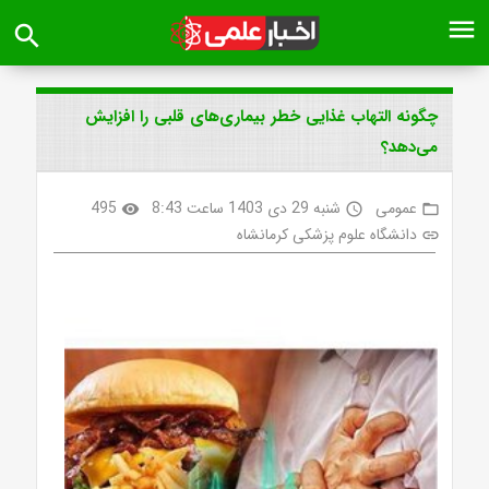
menu
search
چگونه التهاب غذایی خطر بیماری‌های قلبی را افزایش
می‌دهد؟
عمومی
شنبه 29 دی 1403 ساعت 8:43
495
visibility
access_time
folder_open
دانشگاه علوم پزشکی کرمانشاه
link