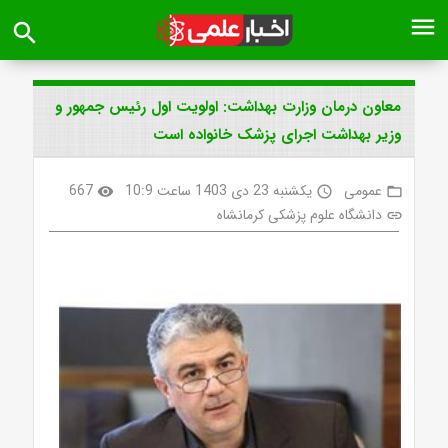
menu
search
معاون درمان وزارت بهداشت: اولویت اول رئیس جمهور و
وزیر بهداشت اجرای پزشک خانواده است
عمومی
یکشنبه 23 دی 1403 ساعت 10:9
667
visibility
access_time
folder_open
دانشگاه علوم پزشکی کرمانشاه
link