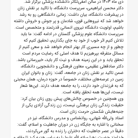
دی ماه ۱۴۰۳ در سالن آمفی‌تئاتر دانشکده پزشکی برگزار شد.
دکتر محسن ابراهیمی، سرپرست دانشگاه، با تاکید بر نقش زنان
در پیشرفت دانشگاه، بیان داشت: زمانی دانشگاهی رو به رشد
خواهد شد که نیروهایی قوی، شادمان و پر جوش و خروش داشته
باشیم، اولویت دانشگاه نیروی انسانیِ قدرتمند و متخصص است.
سرپرست دانشگاه علوم پزشکی گلستان در ادامه گفت: ما باید
تلاش کنیم اثر خوب از خود به جای بگذاریم، تحقیق کنیم که
چطور و از چه مسیری کار بهتر انجام خواهد شد و سعی کنیم از
مسائل متفرقه بپرهیزیم تا هدف اصلی که رضایت مردم است
تحقق یابد و در این زمینه هدف و نیت کار باید، خیررسانی باشد.
دکتر صادقعلی عظیمی، معاون فرهنگی و دانشجویی دانشگاه،
ضمن تاکید بر نقش زنان در جامعه، گفت: زنان و بانوان ایران
زمین در عرصه‌های مختلف، خصوصاً در حوزه درمان، همان محبتی
که به فرزندان خود دارند، را به جامعه هدف دارند. این‌ها شعار
نیست، این‌ها همه تحقق یافته است.
وی همچنین در خصوص چالش‌های پیش روی زنان بیان کرد:
حقیقت زندگی زنان برهنگی نیست، زن زندگی آزادی یکی از
جنبه‌هایش شکستن حرمت زنان است.
استاد ولی‌الله شهابی، روانشناس و مدرس دانشگاه، نیز در
سخنانی با اشاره به جایگاه زن در دوران جاهلیت و اسلام، گفت:
دقیقاً در عصر جاهلیت که دختران را زنده به گور می‌کردند،
خداوند حضرت زهرا سلام الله علیها را به پیامبر هدیه کرد تا مقام و