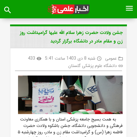
menu
search
جشن ولادت حضرت زهرا سلام الله علیها گرامیداشت روز
زن و مقام مادر در دانشگاه برگزار گردید
عمومی
شنبه 8 دی 1403 ساعت 5:41
433
visibility
access_time
folder_open
دانشگاه علوم پزشکی گلستان
link
به همت بسیج جامعه پزشکی استان و با همکاری معاونت
فرهنگی و دانشجویی دانشگاه، جشن باشکوه ولادت حضرت
فاطمه زهرا (س) و گرامیداشت مقام زن و مادر، روز چهارشنبه ۵