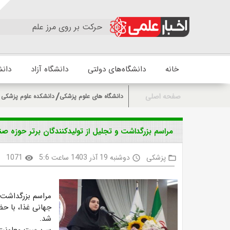
حرکت بر روی مرز علم
خانه
دانشگاه‌های دولتی
دانشگاه آزاد
دانش
صفحه اصلی
دانشگاه های علوم پزشکی
دانشکده علوم پزشکی و
‍ مراسم بزرگداشت و تجلیل از تولیدکنندگان برتر حوزه صن
پزشکی
دوشنبه 19 آذر 1403 ساعت 5:6
1071
k
visibility
access_time
folder_open
مراسم بزرگداشت و
جهانی غذا، با حض
شد.