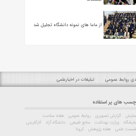
از ماما های نمونه دانشگاه تجلیل شد
ندی روابط عمومی
تبلیغات در اخبارعلمی
چسب های پر استفاده
مایش
گزارش تصویری
روابط عمومی
هفته سلامت
ایشگاه
وزارت بهداشت
منابع طبیعی
دانشگاه آزاد
کارآفرینی
شست علمی
هفته پژوهش
کرونا