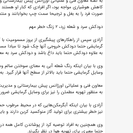
به گفته معاون فنی و عملیاتی اورژانس پیش بیمارستانی و
کاهش هوشیاری مواجه بود، اگر افرادی که کنار او هستند عمل
صورت فرد را به بغل و ترجیحا سمت چپ بخوابانند و منتظ
دودکش سرد و شعله زرد، ۲ زنگ خطر مهم
آزادی سپس از راهکارهای پیشگیری از بروز مسمومیت با گا
گرمایشی حتما دودکش خروجی آنها چک شود تا مبادا مسیر
به علاوه دودکش حتما باید داغ باشد و دودکش سرد به مع
وی با بیان اینکه رنگ شعله آبی به معنای سوختن سالم 
وسایل گرمایشی حتما باید بالاتر از سطح آنها قرار گیرد. ب
معاون فنی و عملیاتی اورژانس پیش بیمارستانی و مدیریت
به منظور تهویه مطمئن را نیز برای وسایل گرمایشی ضروری
آزادی با بیان اینکه آبگرمکن‌هایی که در محیط مرطوب حمام
نیز خطر بیشتری برای تولید گاز منوکسید کربن دارند و باید
وی همچنین به افراد توصیه کرد از پوشاندن کامل همه درب
حتما معبری برای تهویه هوا در نظر بگیرند.