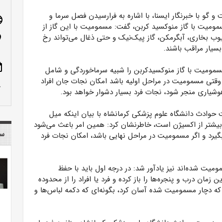
 و گو با خبرنگار ایسنا، با اشاره به فرارسیدن فصل سرما و
age
مومیت با گاز منوکسید کربن، گفت: مسمومیت با این گاز از
وب بخاری، آبگرمکن، گاز پیک‌نیک و حتی ذغال می‌تواند رخ
n_on
بسیار مراقب باشند.
ote
مسمومیت با گاز منوکسیدکربن را شبیه سرماخوردگی و شامل
وقتی مسمومیت در مراحل اولیه باشد امکان نجات جان افراد
row_up
وشیاری منجر شود، نجات فرد بسیار دشوار خواهد بود.
حوادث دانشگاه علوم پزشکی کرمانشاه با بیان اینکه میل
وکسید کربن با هموگلوبین خون ۱۵۰ تا ۲۰۰ برابر بیشتر از اکسیژن است، خاطرنشان کرد: همین امر باعث می‌شود
سا
رد و اگر مسمومیت در مراحل نهایی باشد، امکان نجات فرد
میت شده‌اند نیز یادآور شد: در درجه اول باید با حفظ
در کوتاه‌ترین زمان درب و پنجره‌ها را باز کرده و فرد یا افراد را از محدوده
 که دچار مسمومیت شده آسان کرد، بگونه‌ای که دکمه لباس‌ها و