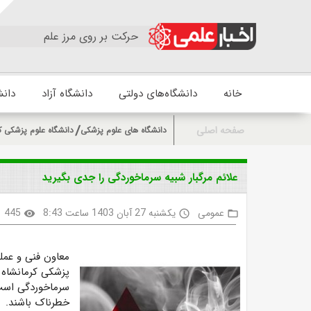
حرکت بر روی مرز علم
خانه
دانشگاه‌های دولتی
دانشگاه آزاد
دانش
صفحه اصلی
دانشگاه های علوم پزشکی
دانشگاه علوم پزشکی ک
علائم مرگبار شبیه سرماخوردگی را جدی بگیرید
عمومی
یکشنبه 27 آبان 1403 ساعت 8:43
445
visibility
access_time
folder_open
معاون فنی و عمل
پزشکی کرمانشاه ب
سرماخوردگی است،
خطرناک باشند.