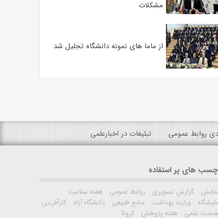
مشکلات
از ماما های نمونه دانشگاه تجلیل شد
ندی روابط عمومی
تبلیغات در اخبارعلمی
چسب های پر استفاده
مایش
گزارش تصویری
روابط عمومی
هفته سلامت
ایشگاه
وزارت بهداشت
منابع طبیعی
دانشگاه آزاد
کارآفرینی
شست علمی
هفته پژوهش
کرونا