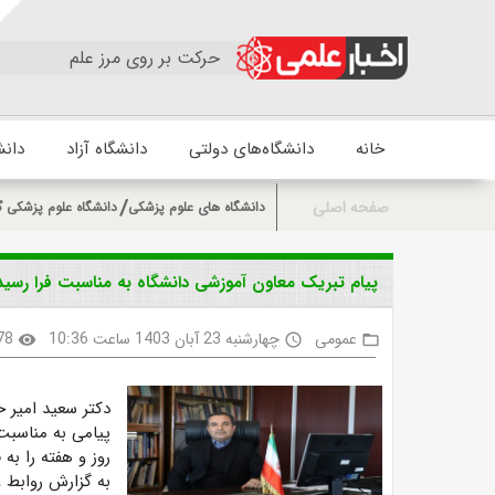
حرکت بر روی مرز علم
خانه
دانشگاه‌های دولتی
دانشگاه آزاد
دانش
صفحه اصلی
دانشگاه های علوم پزشکی
دانشگاه علوم پزشکی گ
پیام تبریک معاون آموزشی دانشگاه به مناسبت فرا رسیدن
عمومی
چهارشنبه 23 آبان 1403 ساعت 10:36
78
visibility
access_time
folder_open
دکتر سعید امیر خ
روز و هفته را ب
به گزارش روابط 