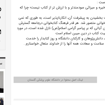
 است
:
ره و میراثی سودمندتر و با ارزش تر از کتاب نیست؛ چرا که
age
 بخشیدن به پیشرفت آن، انکارناپذیر است، به طوری که نمی
n_on
بخوانی متصور شد. هر قدر فرهنگ کتابخوانی درجامعه گسترش
لین آیاتی که بر پیامبر گرامی اسلام(ص) نازل شده است، در مورد
ote
همیت کتاب در دین میبن اسلام است
 دانش‌پژوهان و کارکنان دانشگاه و روز کتابدار را خدمت
row_up
سلامت و سعادت همه آنها را از خداوند متعال خواستارم
.
سا
لینک اصل محتوا در دانشگاه علوم پزشکی گلستان