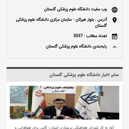
وب سایت دانشگاه علوم پزشکی گلستان
language
آدرس : بلوار هیرکان - سازمان مرکزی دانشگاه علوم پزشکی
location_on
گلستان
تعداد مطالب : 5037
event_note
رتبه‌بندی دانشگاه علوم پزشکی گلستان
keyboard_arrow_up
سایر اخبار دانشگاه علوم پزشکی گلستان
آغاز به کار شورای هماهنگی پرستاری استان؛ گامی برای هم‌افزایی و