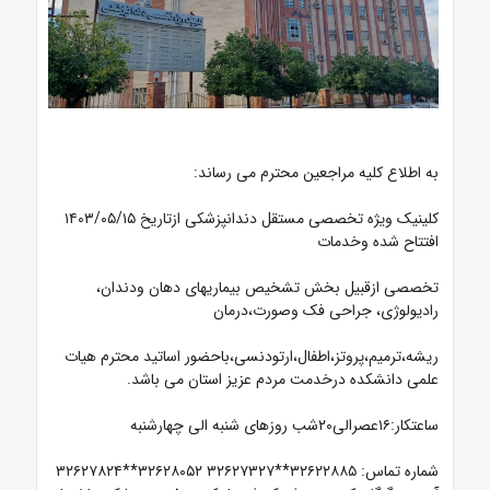
به اطلاع کلیه مراجعین محترم می رساند:
کلینیک ویژه تخصصی مستقل دندانپزشکی ازتاریخ
۱۴۰۳/۰۵/۱۵
افتتاح شده وخدمات
تخصصی ازقبیل بخش تشخیص بیماریهای دهان ودندان،
رادیولوژی، جراحی فک وصورت،درمان
ریشه،ترمیم،پروتز،اطفال،ارتودنسی،باحضور اساتید محترم هیات
علمی دانشکده درخدمت مردم عزیز استان می باشد.
ساعتکار:۱۶عصرالی۲۰شب روزهای شنبه الی چهارشنبه
شماره تماس: ۳۲۶۲۲۸۸۵**۳۲۶۲۷۳۲۷ ۳۲۶۲۸۰۵۲**۳۲۶۲۷۸۲۴