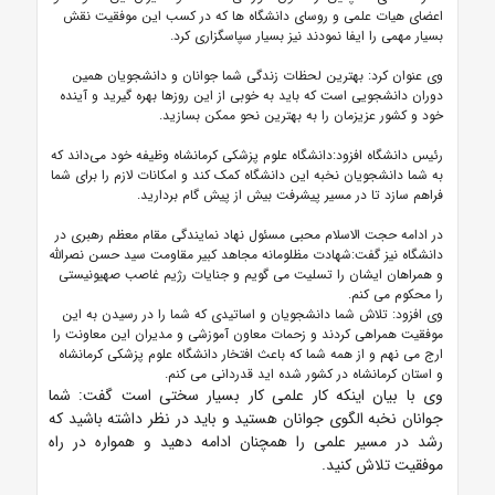
اعضای هیات علمی و روسای دانشگاه ها که در کسب این موفقیت نقش
بسیار مهمی را ایفا نمودند نیز بسیار سپاسگزاری کرد.
وی عنوان کرد: بهترین لحظات زندگی شما جوانان و دانشجویان همین
دوران دانشجویی است که باید به خوبی از این روزها بهره گیرید و آینده
خود و کشور عزیزمان را به بهترین نحو ممکن بسازید.
رئیس دانشگاه افزود:دانشگاه علوم پزشکی کرمانشاه وظیفه خود می‌داند که
به شما دانشجویان نخبه این دانشگاه کمک کند و امکانات لازم را برای شما
فراهم سازد تا در مسیر پیشرفت بیش از پیش گام بردارید.
در ادامه حجت الاسلام محبی مسئول نهاد نمایندگی مقام معظم رهبری در
دانشگاه نیز گفت:شهادت مظلومانه مجاهد کبیر مقاومت سید حسن نصرالله
و همراهان ایشان را تسلیت می گویم و جنایات رژیم غاصب صهیونیستی
را محکوم می کنم.
وی افزود: تلاش شما دانشجویان و اساتیدی که شما را در رسیدن به این
موفقیت همراهی کردند و زحمات معاون آموزشی و مدیران این معاونت را
ارج می نهم و از همه شما که باعث افتخار دانشگاه علوم پزشکی کرمانشاه
و استان کرمانشاه در کشور شده اید قدردانی می کنم.
وی با بیان اینکه کار علمی کار بسیار سختی است گفت: شما
جوانان نخبه الگوی جوانان هستید و باید در نظر داشته باشید که
رشد در مسیر علمی را همچنان ادامه دهید و همواره در راه
موفقیت تلاش کنید.