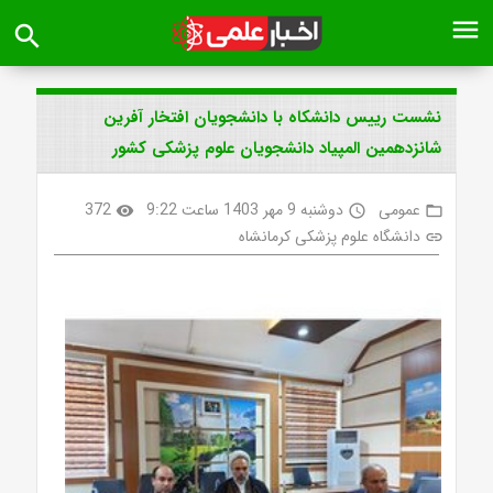
menu
search
نشست رییس دانشکاه با دانشجویان افتخار آفرین
شانزدهمین المپیاد دانشجویان علوم پزشکی کشور
عمومی
دوشنبه 9 مهر 1403 ساعت 9:22
372
visibility
access_time
folder_open
دانشگاه علوم پزشکی کرمانشاه
link