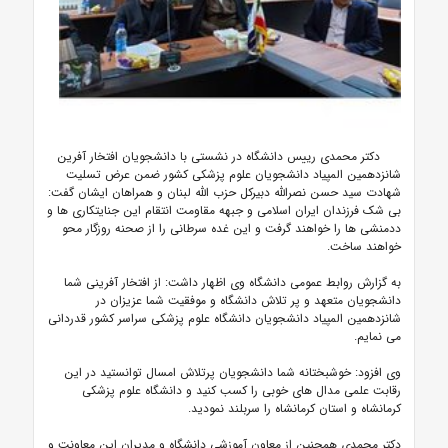
دکتر محمدی رییس دانشگاه در نشستی با دانشجویان افتخار آفرین
شانزدهمین المپیاد دانشجویان علوم پزشکی کشور ضمن عرض تسلیت
شهادت سید حسن نصرالله دبیرکل حزب الله لبنان و همراهان ایشان گفت:
بی شک فرزندان ایران اسلامی و جبهه مقاومت انتقام این جنایتکاری ها و
ددمنشی ها را خواهند گرفت و این غده سرطانی را از صحنه روزگار محو
خواهند ساخت.
به گزارش روابط عمومی دانشگاه وی اظهار داشت: از افتخار آفرینی شما
دانشجویان متعهد و پر تلاش دانشگاه و موفقیت شما عزیزان در
شانزدهمین المپیاد دانشجویان دانشگاه علوم پزشکی سراسر کشور قدردانی
می نمایم.
وی افزود: خوشبختانه شما دانشجویان پرتلاش امسال توانستید در این
رقابت علمی مدال های خوبی را کسب کنید و دانشگاه علوم پزشکی
کرمانشاه و استان کرمانشاه را سربلند نمودید.
دکتر محمدی همچنین از معاون آموزشی دانشگاه و مدیران این معاونت و