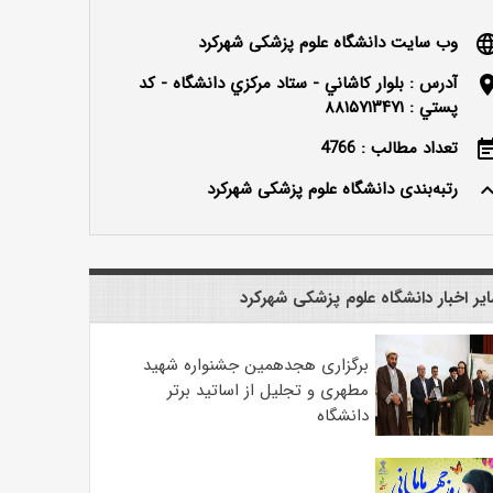
وب سایت دانشگاه علوم پزشکی شهرکرد
langu
آدرس : بلوار كاشاني - ستاد مركزي دانشگاه - كد
locatio
پستي : ۸۸۱۵۷۱۳۴۷۱
تعداد مطالب : 4766
event_n
رتبه‌بندی دانشگاه علوم پزشکی شهرکرد
keyboard_ar
یر اخبار دانشگاه علوم پزشکی شهرکرد
برگزاری هجدهمین جشنواره شهید
مطهری و تجلیل از اساتید برتر
دانشگاه