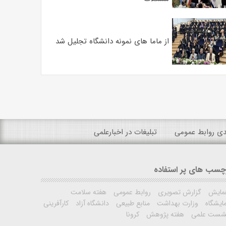
از ماما های نمونه دانشگاه تجلیل شد
ندی روابط عمومی
تبلیغات در اخبارعلمی
چسب های پر استفاده
مایش
گزارش تصویری
روابط عمومی
هفته سلامت
ایشگاه
وزارت بهداشت
منابع طبیعی
دانشگاه آزاد
کارآفرینی
شست علمی
هفته پژوهش
کرونا