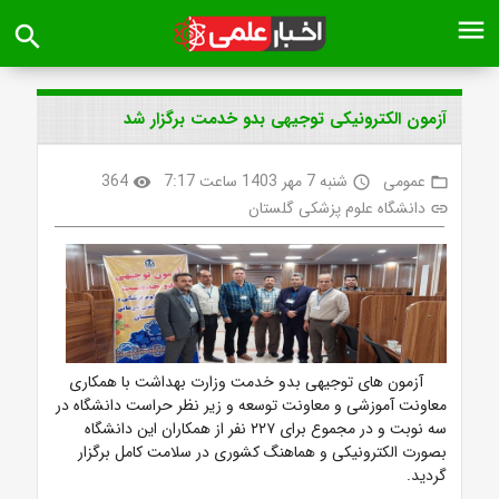
menu
search
آزمون الکترونیکی توجیهی بدو خدمت برگزار شد
عمومی
شنبه 7 مهر 1403 ساعت 7:17
364
visibility
access_time
folder_open
دانشگاه علوم پزشکی گلستان
link
آزمون های توجیهی بدو خدمت وزارت بهداشت با همکاری
معاونت آموزشی و معاونت توسعه و زیر نظر حراست دانشگاه در
سه نوبت و در مجموع برای
۲۲۷
نفر از همکاران این دانشگاه
بصورت الکترونیکی و هماهنگ کشوری در سلامت کامل برگزار
گردید.