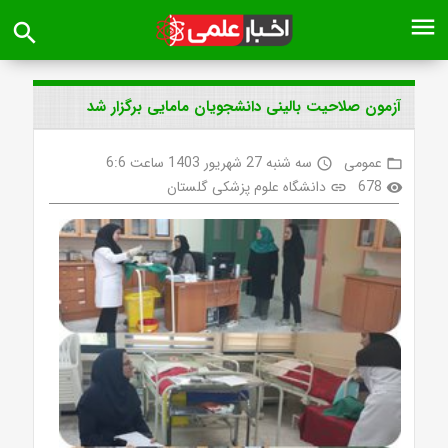
menu
search
آزمون صلاحیت بالینی دانشجویان مامایی برگزار شد
عمومی
سه شنبه 27 شهریور 1403 ساعت 6:6
access_time
folder_open
678
دانشگاه علوم پزشکی گلستان
link
visibility